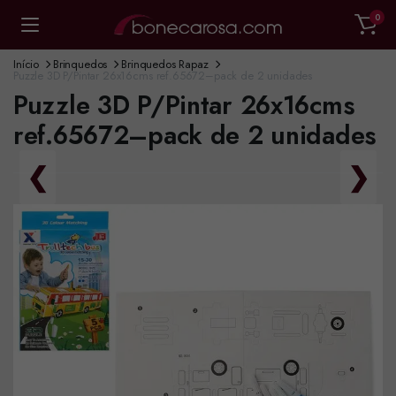
0
Início
Brinquedos
Brinquedos Rapaz
Puzzle 3D P/Pintar 26x16cms ref.65672–pack de 2 unidades
Puzzle 3D P/Pintar 26x16cms
ref.65672–pack de 2 unidades
❮
❯