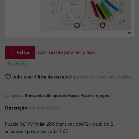
Iniciar sessão para ver preço
← Voltar
Em Stock
Adicionar à lista de desejos
1 pessoa
adicionou este produto
Categorias:
Brinquedos
,
Brinquedos Rapaz
,
Puzzles e Jogos
Descrição
Avaliações (0)
Puzzle 3D P/Pintar 26x16cms ref.65672–pack de 2
unidades–preço de cada 1.60