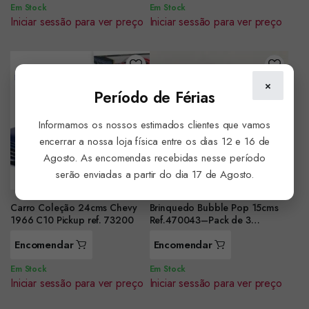
Em Stock
Em Stock
Iniciar sessão para ver preço
Iniciar sessão para ver preço
×
Período de Férias
Informamos os nossos estimados clientes que vamos
encerrar a nossa loja física entre os dias 12 e 16 de
Agosto. As encomendas recebidas nesse período
serão enviadas a partir do dia 17 de Agosto.
Carro Coleção 24cms Chevy
Brinquedo Bubble Pop 15cms
1966 C10 Pickup ref. 73200
Ref.470043–Pack de 3
unidades
Encomendar
Encomendar
Em Stock
Em Stock
Iniciar sessão para ver preço
Iniciar sessão para ver preço