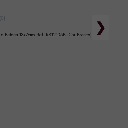
(0)
❯
s e Bateria 13x7cms Ref. RS12105B (Cor Branco)