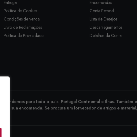
Entrega
Encomendas
Política de Cookies
Conta Pessoal
Condições de venda
Lista de Desejos
Livro de Reclamações
Descarregamentos
Política de Privacidade
Detalhes da Conta
revendemos para todo o país: Portugal Continental e Ilhas. Também ex
 faça a sua encomenda. Se procura um fornecedor de artigos e material