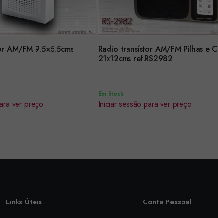
tor AM/FM 9.5×5.5cms
Radio transístor AM/FM Pilhas e 
Encomendar
21x12cms ref.RS2982
Em Stock
para ver preço
Iniciar sessão para ver preço
Links Úteis
Conta Pessoal