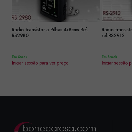
Radio transístor a Pilhas 4x8cms Ref.
Radio transis
Encomendar
Encomendar
RS2980
ref.RS2912
Em Stock
Em Stock
Iniciar sessão para ver preço
Iniciar sessão 