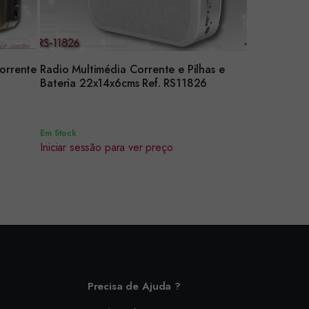
Corrente
Radio Multimédia Corrente e Pilhas e
Encomendar
Bateria 22x14x6cms Ref. RS11826
Em Stock
Iniciar sessão para ver preço
Precisa de Ajuda ?