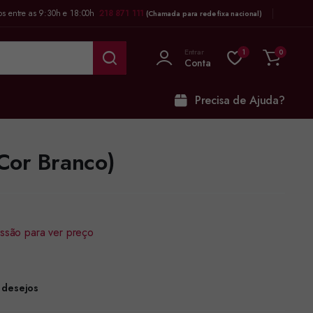
os entre as 9:30h e 18:00h
218 871 111
(Chamada para rede fixa nacional)
Entrar
1
0
Conta
Precisa de Ajuda?
Cor Branco)
sessão para ver preço
e desejos