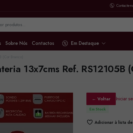
Contacte-n
s
Sobre Nós
Contactos
Em Destaque
B (Cor Branco)
ateria 13x7cms Ref. RS12105B (
Iniciar 
← Voltar
Em Stock
Adicionar à lista d