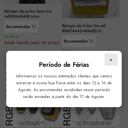
Relógio de pulso Sami sra.
ref.RSM48488 roxo
Relogio de Pulso Sra ref.
Encomendar
RSM74445-AMARELO
Em Stock
Encomendar
Iniciar sessão para ver preço
Em Stock
Iniciar sessão para ver preço
×
Período de Férias
Informamos os nossos estimados clientes que vamos
encerrar a nossa loja física entre os dias 12 e 16 de
Agosto. As encomendas recebidas nesse período
serão enviadas a partir do dia 17 de Agosto.