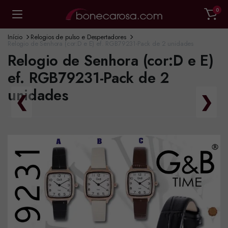
0
Início
Relogios de pulso e Despertadores
Relogio de Senhora (cor:D e E) ef. RGB79231-Pack de 2 unidades
Relogio de Senhora (cor:D e E)
ef. RGB79231-Pack de 2
unidades
❮
❯