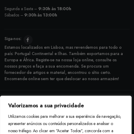
Segunda a Sexta –
9:30h às 18:00h
Sábados –
9:30h às 13:00h
Siga-nos:
Estamos localizados em Lisboa, mas revendemos para todo o
país: Portugal Continental e Ilhas. Também exportamos para a
Europa e África. Registe-se na nossa loja online, consulte os
nossos preços e faça a sua encomenda. Se procura um
fornecedor de artigos e material, encontrou o sítio certo.
Encomende online sem ter que deslocar ao nosso armazém!
Copyright © 2025 Boneca Rosa. Desenvolvido pela
Agência do Bairro
Valorizamos a sua privacidade
Aceitamos: Transferência Bancária e Envio à Cobrança
Utilizamos cookies para melhorar a sua experiência de navegação,
apresentar anúncios ou conteúdos personalizados e analisar o
nosso tráfego. Ao clicar em "Aceitar Todos", concorda com a