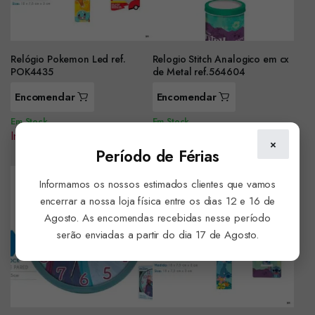
Relógio Pokemon Led ref.
Relogio Stitch Analogico em cx
POK4435
de Metal ref.564604
Encomendar
Encomendar
Em Stock
Em Stock
Iniciar sessão para ver preço
Iniciar sessão para ver preço
×
Período de Férias
Informamos os nossos estimados clientes que vamos
encerrar a nossa loja física entre os dias 12 e 16 de
Agosto. As encomendas recebidas nesse período
serão enviadas a partir do dia 17 de Agosto.