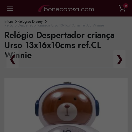
0
Início
Relogios Disney
Relógio Despertador criança Urso 13x16x10cms ref.CL Winnie
Relógio Despertador criança
Urso 13x16x10cms ref.CL
Winnie
❮
❯