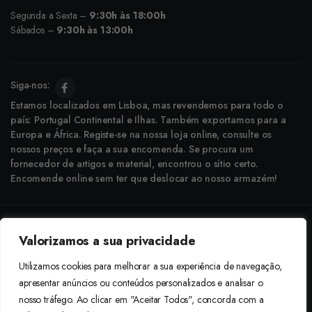
Segunda a Sexta –
9:30h às 18:00h
Sábados –
9:30h às 13:00h
Siga-nos:
Estamos localizados em Lisboa, mas revendemos para todo o
país: Portugal Continental e Ilhas. Também exportamos para a
Europa e África. Registe-se na nossa loja online, consulte os
nossos preços e faça a sua encomenda. Se procura um
fornecedor de artigos e material, encontrou o sítio certo.
Encomende online sem ter que deslocar ao nosso armazém!
Copyright © 2025 Boneca Rosa. Desenvolvido pela
Agência do Bairro
Valorizamos a sua privacidade
Aceitamos: Transferência Bancária e Envio à Cobrança
Utilizamos cookies para melhorar a sua experiência de navegação,
apresentar anúncios ou conteúdos personalizados e analisar o
nosso tráfego. Ao clicar em "Aceitar Todos", concorda com a