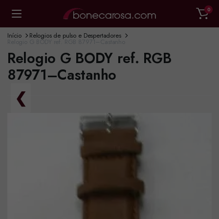
0
Início
Relogios de pulso e Despertadores
Relogio G BODY ref. RGB 87971–Castanho
Relogio G BODY ref. RGB
87971–Castanho
❮