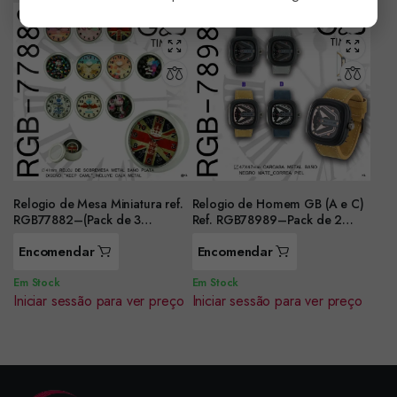
Relogio de Mesa Miniatura ref.
Relogio de Homem GB (A e C)
RGB77882–(Pack de 3
Ref. RGB78989–Pack de 2
unidades dif
unidades–
Encomendar
Encomendar
Em Stock
Em Stock
Iniciar sessão para ver preço
Iniciar sessão para ver preço