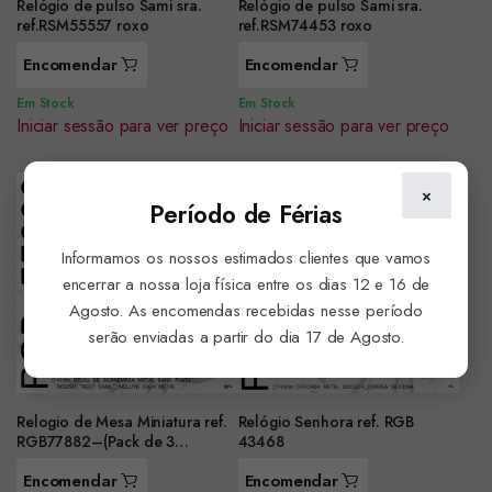
Relógio de pulso Sami sra.
Relógio de pulso Sami sra.
ref.RSM55557 roxo
ref.RSM74453 roxo
Encomendar
Encomendar
Em Stock
Em Stock
Iniciar sessão para ver preço
Iniciar sessão para ver preço
×
Período de Férias
Informamos os nossos estimados clientes que vamos
encerrar a nossa loja física entre os dias 12 e 16 de
Agosto. As encomendas recebidas nesse período
serão enviadas a partir do dia 17 de Agosto.
Relogio de Mesa Miniatura ref.
Relógio Senhora ref. RGB
RGB77882–(Pack de 3
43468
unidades dif
Encomendar
Encomendar