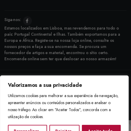
Siga-nos:
Estamos localizados em Lisboa, mas revendemos para todo o
país: Portugal Continental e Ilhas. Também exportamos para a
Europa e África. Registe-se na nossa loja online, consulte os
nossos preços e faça a sua encomenda. Se procura um
fornecedor de artigos e material, encontrou o sítio certo.
Encomende online sem ter que deslocar ao nosso armazém!
Copyright © 2025 Boneca Rosa. Desenvolvido pela
Agência do Bairro
Valorizamos a sua privacidade
Aceitamos: Transferência Bancária e Envio à Cobrança
Utilizamos cookies para melhorar a sua experiência de navegação,
apresentar anúncios ou conteúdos personalizados e analisar o
nosso tráfego. Ao clicar em "Aceitar Todos", concorda com a
utilização de cookies.