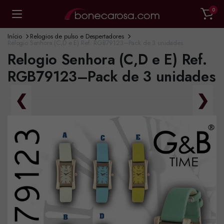
0
Início
Relogios de pulso e Despertadores
Relogio Senhora (C,D e E) Ref. RGB79123–Pack de 3 unidades
Relogio Senhora (C,D e E) Ref.
RGB79123–Pack de 3 unidades
❮
❯