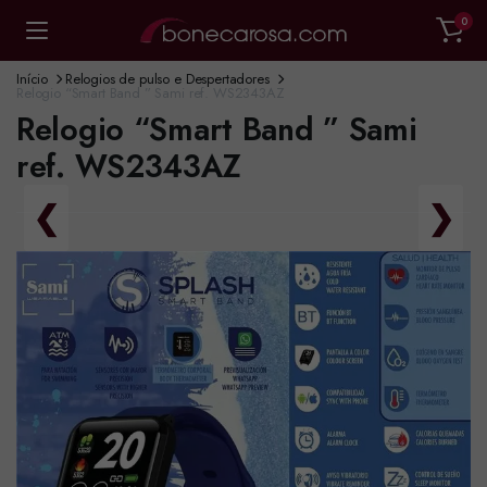
0
Início
Relogios de pulso e Despertadores
Relogio “Smart Band ” Sami ref. WS2343AZ
Relogio “Smart Band ” Sami
ref. WS2343AZ
❮
❯