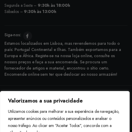
Segunda a Sexta –
9:30h às 18:00h
Sábados –
9:30h às 13:00h
Siga-nos:
Estamos localizados em Lisboa, mas revendemos para todo o
país: Portugal Continental e Ilhas. Também exportamos para a
Europa e África. Registe-se na nossa loja online, consulte os
nossos preços e faça a sua encomenda. Se procura um
fornecedor de artigos e material, encontrou o sítio certo.
Encomende online sem ter que deslocar ao nosso armazém!
Copyright © 2025 Boneca Rosa. Desenvolvido pela
Agência do Bairro
Valorizamos a sua privacidade
Aceitamos: Transferência Bancária e Envio à Cobrança
Utilizamos cookies para melhorar a sua experiência de navegação,
apresentar anúncios ou conteúdos personalizados e analisar o
nosso tráfego. Ao clicar em "Aceitar Todos", concorda com a