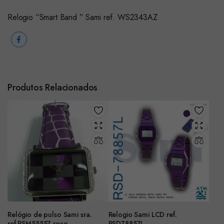
Relogio “Smart Band ” Sami ref. WS2343AZ
Produtos Relacionados
Relógio de pulso Sami sra.
Relogio Sami LCD ref.
ref.RSM55557 roxo
RSD78857L