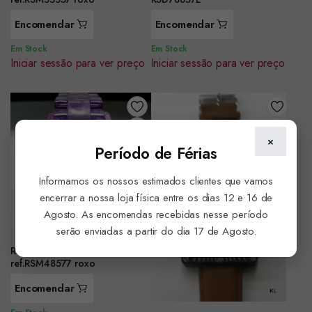
Encomendar
Encomendar
Em Stock
Em Stock
Iniciar sessão para ver preço
Iniciar sessão para ver preço
×
Período de Férias
Informamos os nossos estimados clientes que vamos
encerrar a nossa loja física entre os dias 12 e 16 de
Agosto. As encomendas recebidas nesse período
serão enviadas a partir do dia 17 de Agosto.
Relógio de pulso Sami sra.
ref.RSM48577 roxo
Encomendar