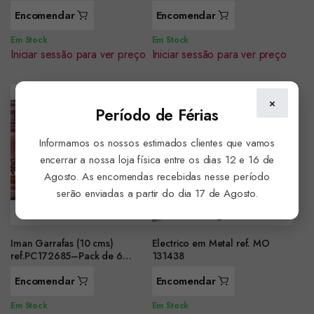
unidade
Encomendar
Encomendar
Em Stock
Em Stock
Iniciar sessão para ver preço
Iniciar sessão para ver preço
×
Período de Férias
Informamos os nossos estimados clientes que vamos
encerrar a nossa loja física entre os dias 12 e 16 de
Agosto. As encomendas recebidas nesse período
serão enviadas a partir do dia 17 de Agosto.
Iman Garrafas (10 cms)
Electrico em Metal ref. MO
ref.PC172685–Pack de 6
131438
unidades
Encomendar
Encomendar
Em Stock
Em Stock