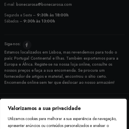
E-mail:
bonecarosa@bonecarosa.com
Segunda a Sexta –
9:30h às 18:00h
Sábados –
9:30h às 13:00h
Siga-nos:
Estamos localizados em Lisboa, mas revendemos para todo o
país: Portugal Continental e Ilhas. Também exportamos para a
Europa e África. Registe-se na nossa loja online, consulte os
nossos preços e faça a sua encomenda. Se procura um
fornecedor de artigos e material, encontrou o sítio certo.
Encomende online sem ter que deslocar ao nosso armazém!
Copyright © 2025 Boneca Rosa. Desenvolvido pela
Agência do Bairro
Valorizamos a sua privacidade
Aceitamos: Transferência Bancária e Envio à Cobrança
Utilizamos cookies para melhorar a sua experiência de navegação,
apresentar anúncios ou conteúdos personalizados e analisar o