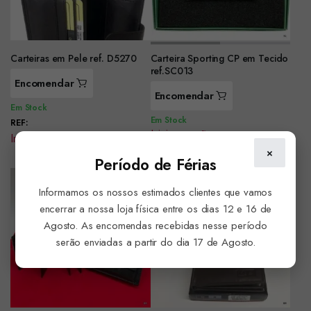
Carteiras em Pele ref. D5270
Carteira Sporting CP em Tecido
ref.SC013
Encomendar
Encomendar
Em Stock
Em Stock
REF:
Iniciar sessão para ver preço
Iniciar sessão para ver preço
×
Período de Férias
Informamos os nossos estimados clientes que vamos
encerrar a nossa loja física entre os dias 12 e 16 de
Agosto. As encomendas recebidas nesse período
serão enviadas a partir do dia 17 de Agosto.