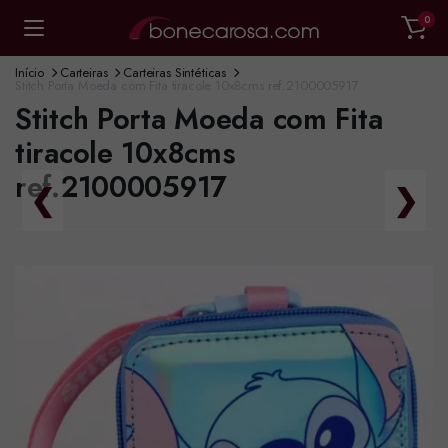
0
Início
Carteiras
Carteiras Sintéticas
Stitch Porta Moeda com Fita tiracole 10x8cms ref.2100005917
Stitch Porta Moeda com Fita
tiracole 10x8cms
ref.2100005917
❮
❯