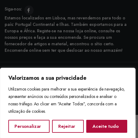
Siga-nos:
Estamos localizados em Lisboa, mas revendemos para todo o
país: Portugal Continental e Ilhas. Também exportamos para a
Europa e África. Registe-se na nossa loja online, consulte os
nossos preços e faça a sua encomenda. Se procura um
fornecedor de artigos e material, encontrou o sítio certo.
Encomende online sem ter que deslocar ao nosso armazém!
Copyright © 2025 Boneca Rosa. Desenvolvido pela
Agência do Bairro
Valorizamos a sua privacidade
Aceitamos: Transferência Bancária e Envio à Cobrança
Utilizamos cookies para melhorar a sua experiência de navegação,
apresentar anúncios ou conteúdos personalizados e analisar o
nosso tráfego. Ao clicar em "Aceitar Todos", concorda com a
utilização de cookies.
Personalizar
Rejeitar
Aceite tudo
Início
Categorias
Procurar
Lista De Desejos
Conta