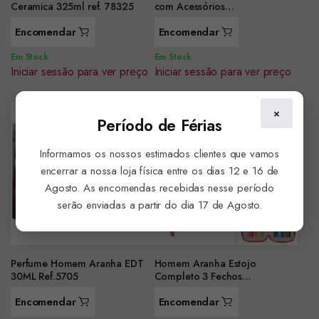
Ceramica 325ml ref. 78325
com Acessórios
ref.2100003467
Encomendar
Encomendar
Em Stock
Em Stock
Iniciar sessão para ver preço
Iniciar sessão para ver preço
×
Período de Férias
Informamos os nossos estimados clientes que vamos
encerrar a nossa loja física entre os dias 12 e 16 de
Agosto. As encomendas recebidas nesse período
serão enviadas a partir do dia 17 de Agosto.
Perfume Homem Aranha EDT
Homem Aranha Estojo
30ML Ref.5705
Completo 3 Fechos
ref.442544857
Encomendar
Encomendar