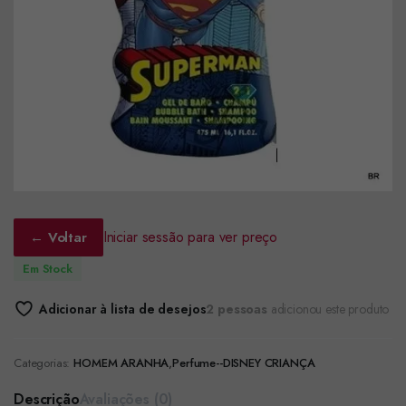
Iniciar sessão para ver preço
← Voltar
Em Stock
Adicionar à lista de desejos
2 pessoas
adicionou este produto
Categorias:
HOMEM ARANHA
,
Perfume--DISNEY CRIANÇA
Descrição
Avaliações (0)