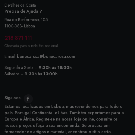
Detalhes da Conta
Precisa de Ajuda ?
Rua do Benformoso, 105
1100-083- Lisboa
218 871 111
Chamada para a rede fixa nacional
E-mail:
bonecarosa@bonecarosa.com
Segunda a Sexta –
9:30h às 18:00h
Sábados –
9:30h às 13:00h
Siga-nos:
Estamos localizados em Lisboa, mas revendemos para todo o
país: Portugal Continental e Ilhas. Também exportamos para a
Europa e África. Registe-se na nossa loja online, consulte os
nossos preços e faça a sua encomenda. Se procura um
fornecedor de artigos e material, encontrou o sítio certo.