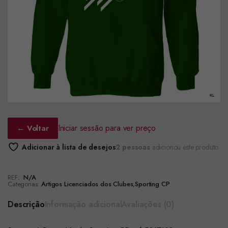
Iniciar sessão para ver preço
← Voltar
Adicionar à lista de desejos
2 pessoas
adicionou este produto
REF:
N/A
Categorias:
Artigos Licenciados dos Clubes
,
Sporting CP
Descrição
Informação adicional
Avaliações (0)