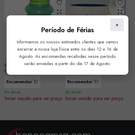
×
Período de Férias
Informamos os nossos estimados clientes que vamos
encerrar a nossa loja física entre os dias 12 e 16 de
Agosto. As encomendas recebidas nesse período
serão enviadas a partir do dia 17 de Agosto.
Cantil Plastico 520ml Sporting
Caneca c/Colher Porto ref.
CP ref. SCP0919
0808
Encomendar
Encomendar
Em Stock
Em Stock
Iniciar sessão para ver preço
Iniciar sessão para ver preço