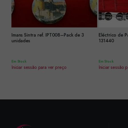
Imans Sintra ref. IPT008–Pack de 3
Eléctrico de P
Encomendar
Encomendar
unidades
131440
Em Stock
Em Stock
Iniciar sessão para ver preço
Iniciar sessão 