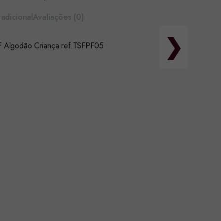
adicional
Avaliações (0)
❯
PF Algodão Criança ref.TSFPF05