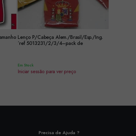
Tamanho
Lenço P/Cabeça Alem./Brasil/Esp./Ing.
Encomendar
´ref 5013231/2/3/4–pack de
Em Stock
Iniciar sessão para ver preço
Precisa de Ajuda ?