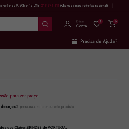
os entre as 9:30h e 18:00h
218 871 111
(Chamada para rede fixa nacional)
Entrar
1
0
Conta
Precisa de Ajuda?
sessão para ver preço
e desejos
2 pessoas
adicionou este produto
ados dos Clubes
,
BRINDES de PORTUGAL