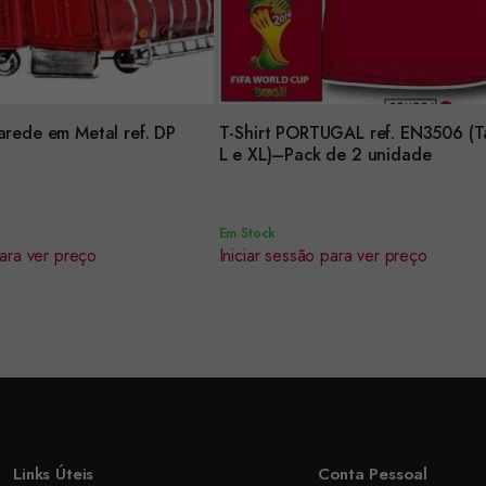
arede em Metal ref. DP
T-Shirt PORTUGAL ref. EN3506 (
Encomendar
L e XL)–Pack de 2 unidade
Em Stock
para ver preço
Iniciar sessão para ver preço
Links Úteis
Conta Pessoal