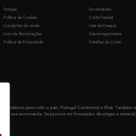
Entrega
Encomendas
Política de Cookies
Conta Pessoal
Condições de venda
Lista de Desejos
Livro de Reclamações
Descarregamentos
Política de Privacidade
Detalhes da Conta
revendemos para todo o país: Portugal Continental e Ilhas. Também ex
 faça a sua encomenda. Se procura um fornecedor de artigos e material