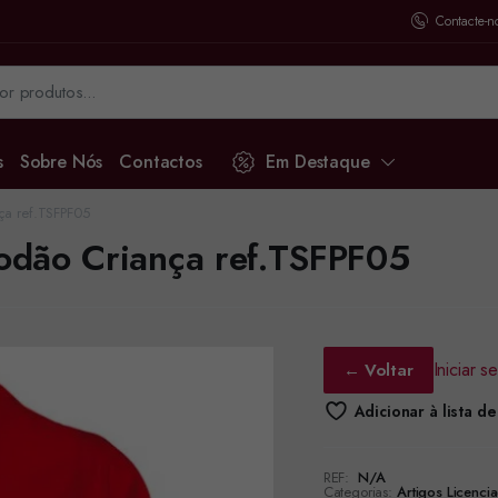
Contacte-n
s
Sobre Nós
Contactos
Em Destaque
nça ref.TSFPF05
godão Criança ref.TSFPF05
Iniciar 
← Voltar
Adicionar à lista d
REF:
N/A
Categorias:
Artigos Licenci