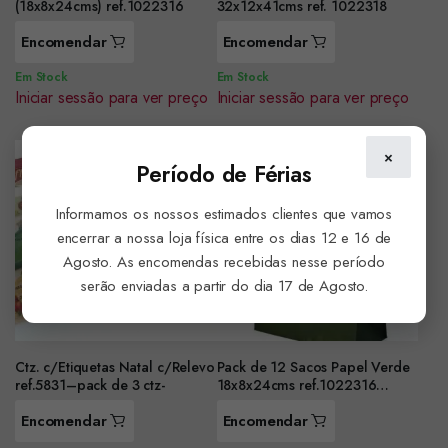
(18x8x24cms) ref.1022316
32x12x41cms ref. 1022318
Encomendar
Encomendar
Em Stock
Em Stock
Iniciar sessão para ver preço
Iniciar sessão para ver preço
×
Período de Férias
Informamos os nossos estimados clientes que vamos
encerrar a nossa loja física entre os dias 12 e 16 de
Agosto. As encomendas recebidas nesse período
serão enviadas a partir do dia 17 de Agosto.
Ctz. c/Etiquetas Natal c/Relevo
Pack de 12 Sacos Papel Verde
ref.5831–pack de 3 ctz-
18x8x24cms ref.1022316
(0.25unidade
Encomendar
Encomendar