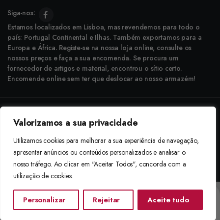
Siga-nos:
Estamos localizados em Lisboa, mas revendemos para todo o
país: Portugal Continental e Ilhas. Também exportamos para a
Europa e África. Registe-se na nossa loja online, consulte os
nossos preços e faça a sua encomenda. Se procura um
fornecedor de artigos e material, encontrou o sítio certo.
Encomende online sem ter que deslocar ao nosso armazém!
Copyright © 2025 Boneca Rosa. Desenvolvido pela
Agência do Bairro
Valorizamos a sua privacidade
Aceitamos: Transferência Bancária e Envio à Cobrança
Utilizamos cookies para melhorar a sua experiência de navegação,
apresentar anúncios ou conteúdos personalizados e analisar o
nosso tráfego. Ao clicar em "Aceitar Todos", concorda com a
utilização de cookies.
Personalizar
Rejeitar
Aceite tudo
Início
Categorias
Procurar
Lista De Desejos
Conta