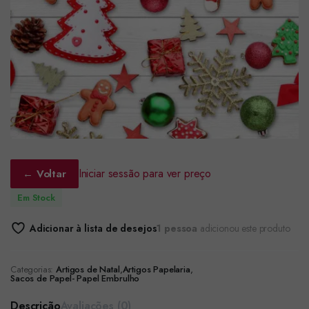
Iniciar sessão para ver preço
← Voltar
Em Stock
Adicionar à lista de desejos
1 pessoa
adicionou este produto
Categorias:
Artigos de Natal
,
Artigos Papelaria
,
Sacos de Papel- Papel Embrulho
Descrição
Avaliações (0)