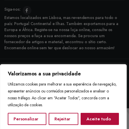
Siga-nos:
Estamos localizados em Lisboa, mas revendemos para todo o
país: Portugal Continental e Ilhas. Também exportamos para a
Europa e África. Registe-se na nossa loja online, consulte os
nossos preços e faça a sua encomenda. Se procura um
fornecedor de artigos e material, encontrou o sítio certo.
Encomende online sem ter que deslocar ao nosso armazém!
Copyright © 2025 Boneca Rosa. Desenvolvido pela
Agência do Bairro
Valorizamos a sua privacidade
Aceitamos: Transferência Bancária e Envio à Cobrança
Utilizamos cookies para melhorar a sua experiência de navegação,
apresentar anúncios ou conteúdos personalizados e analisar o
nosso tráfego. Ao clicar em "Aceitar Todos", concorda com a
utilização de cookies.
Personalizar
Rejeitar
Aceite tudo
Início
Categorias
Procurar
Lista De Desejos
Conta