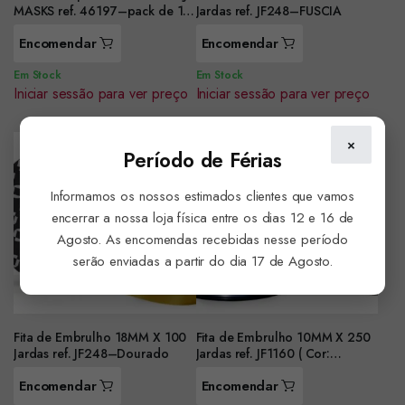
MASKS ref. 46197–pack de 10
Jardas ref. JF248–FUSCIA
rolos
Encomendar
Encomendar
Em Stock
Em Stock
Iniciar sessão para ver preço
Iniciar sessão para ver preço
×
Período de Férias
Informamos os nossos estimados clientes que vamos
encerrar a nossa loja física entre os dias 12 e 16 de
Agosto. As encomendas recebidas nesse período
serão enviadas a partir do dia 17 de Agosto.
Fita de Embrulho 18MM X 100
Fita de Embrulho 10MM X 250
Jardas ref. JF248–Dourado
Jardas ref. JF1160 ( Cor:
Prateado)
Encomendar
Encomendar