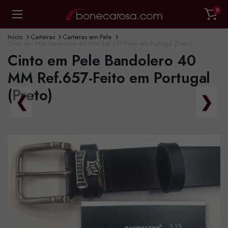
0
Início
Carteiras
Carteiras em Pele
Cinto em Pele Bandolero 40 MM Ref.657-Feito em Portugal (Preto)
Cinto em Pele Bandolero 40
MM Ref.657-Feito em Portugal
(Preto)
❮
❯