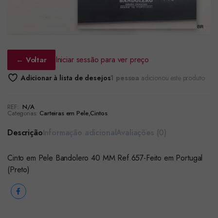
Iniciar sessão para ver preço
← Voltar
Adicionar à lista de desejos
1 pessoa
adicionou este produto
REF:
N/A
Categorias:
Carteiras em Pele
,
Cintos
Descrição
Informação adicional
Avaliações (0)
Cinto em Pele Bandolero 40 MM Ref.657-Feito em Portugal
(Preto)