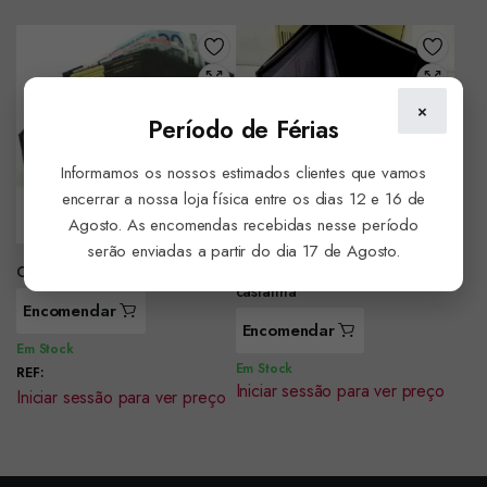
×
Período de Férias
Informamos os nossos estimados clientes que vamos
encerrar a nossa loja física entre os dias 12 e 16 de
Agosto. As encomendas recebidas nesse período
serão enviadas a partir do dia 17 de Agosto.
Carteira em pele ref. D5168
Carteira em pele ref.D5126 –
castanha
Encomendar
Encomendar
Em Stock
Em Stock
REF:
Iniciar sessão para ver preço
Iniciar sessão para ver preço