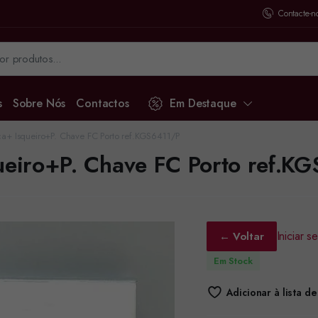
Contacte-n
s
Sobre Nós
Contactos
Em Destaque
ca+ Isqueiro+P. Chave FC Porto ref.KGS6411/P
queiro+P. Chave FC Porto ref.K
Iniciar 
← Voltar
Em Stock
Adicionar à lista d