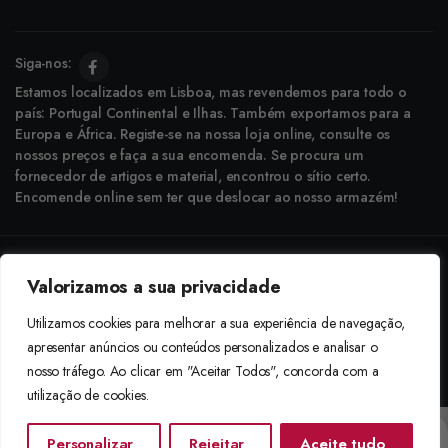
Siga-nos:
Estamos localizados em Lisboa, mas revendemos para todo o
país: Portugal Continental e Ilhas. Também exportamos para a
Europa e África. Registe-se na nossa loja online, consulte os
nossos preços e faça a sua encomenda. Se procura um
fornecedor de artigos e material, encontrou o sítio certo.
Encomende online sem ter que deslocar ao nosso armazém!
Copyright © 2025 Boneca Rosa. Desenvolvido pela
Agência do Bairro
Valorizamos a sua privacidade
Aceitamos: Transferência Bancária e Envio à Cobrança
Utilizamos cookies para melhorar a sua experiência de navegação,
apresentar anúncios ou conteúdos personalizados e analisar o
nosso tráfego. Ao clicar em "Aceitar Todos", concorda com a
utilização de cookies.
Personalizar
Rejeitar
Aceite tudo