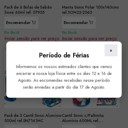
Pack de 6 Bolas de Sabão
Manta Sonic Polar 100x140cms
Sonic 60ml ref. 07955
ref.SON23-2563
Encomendar
Encomendar
Em Stock
Em Stock
Iniciar sessão para ver preço
Iniciar sessão para ver preço
×
Período de Férias
Informamos os nossos estimados clientes que vamos
encerrar a nossa loja física entre os dias 12 e 16 de
Agosto. As encomendas recebidas nesse período
serão enviadas a partir do dia 17 de Agosto.
Pack de 3 Cantil Sonic Alumínio
Cantil Sonic c/Palhinha
500ml ref.SN7141MC
Alumínio 600ML ref.
SN7142MC