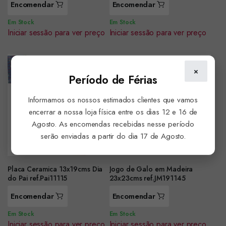
Encomendar
Encomendar
Em Stock
Em Stock
Iniciar sessão para ver preço
Iniciar sessão para ver preço
×
Período de Férias
Informamos os nossos estimados clientes que vamos
encerrar a nossa loja física entre os dias 12 e 16 de
Agosto. As encomendas recebidas nesse período
serão enviadas a partir do dia 17 de Agosto.
Placa Ceramica 13x19cms Dia
Jogo de Galo em Madeira
do Pai ref.Pai11115
23x23cms ref.JM191145
Encomendar
Encomendar
Em Stock
Em Stock
Iniciar sessão para ver preço
Iniciar sessão para ver preço