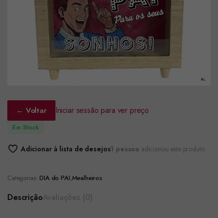
Iniciar sessão para ver preço
← Voltar
Em Stock
Adicionar à lista de desejos
1 pessoa
adicionou este produto
Categorias:
DIA do PAI
,
Mealheiros
Descrição
Avaliações (0)