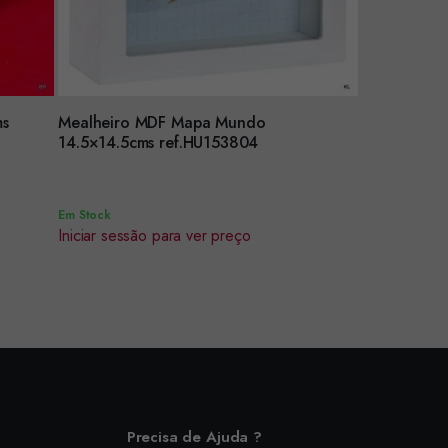
ms
Mealheiro MDF Mapa Mundo
Encomendar
14.5×14.5cms ref.HU153804
Em Stock
Iniciar sessão para ver preço
Precisa de Ajuda ?