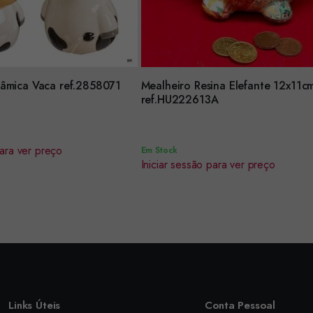
âmica Vaca ref.2858071
Mealheiro Resina Elefante 12x11c
Encomendar
ref.HU222613A
para ver preço
Em Stock
Iniciar sessão para ver preço
Links Úteis
Conta Pessoal