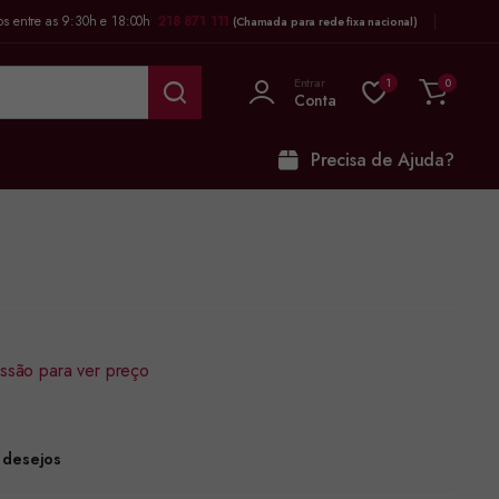
os entre as 9:30h e 18:00h
218 871 111
(Chamada para rede fixa nacional)
Entrar
1
0
Conta
Precisa de Ajuda?
sessão para ver preço
e desejos