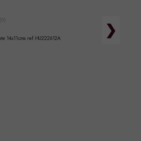
(0)
❯
ante 14x11cms ref.HU222612A