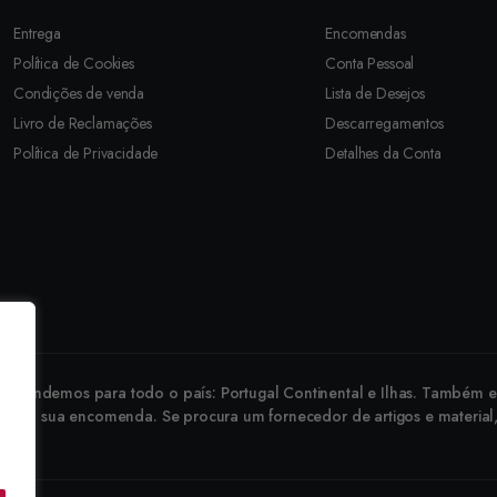
Entrega
Encomendas
Política de Cookies
Conta Pessoal
Condições de venda
Lista de Desejos
Livro de Reclamações
Descarregamentos
Política de Privacidade
Detalhes da Conta
revendemos para todo o país: Portugal Continental e Ilhas. Também ex
 faça a sua encomenda. Se procura um fornecedor de artigos e material