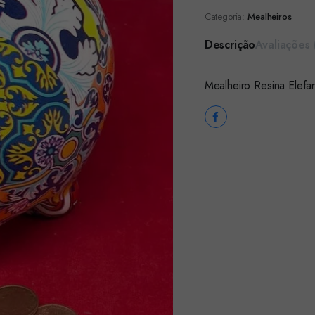
Categoria:
Mealheiros
Descrição
Avaliações 
Mealheiro Resina Elef