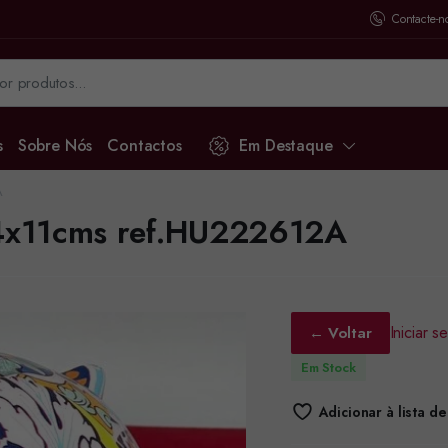
Contacte-n
s
Sobre Nós
Contactos
Em Destaque
A
 14x11cms ref.HU222612A
Iniciar 
← Voltar
Em Stock
Adicionar à lista d