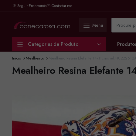
Seguir Encomenda
Contactar-nos
Menu
Categorias de Produto
Produto
Início
Mealheiros
Mealheiro Resina Elefante 14x11cms ref.HU222612
Mealheiro Resina Elefante