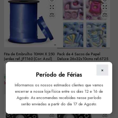
Fita de Embrulho 10MM X 250
Pack de 4 Sacos de Papel
Jardas ref. JF1160 (Cor: Azul)
Deluxe 26x32x10cms ref.6725
Encomendar
Encomendar
×
Período de Férias
Em Stock
Em Stock
Iniciar sessão para ver preço
Iniciar sessão para ver preço
Informamos os nossos estimados clientes que vamos
encerrar a nossa loja física entre os dias 12 e 16 de
Agosto. As encomendas recebidas nesse período
serão enviadas a partir do dia 17 de Agosto.