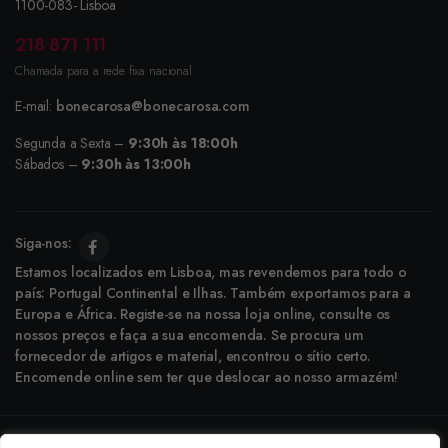
1100-083- Lisboa
218 871 111
Chamada para a rede fixa nacional
E-mail:
bonecarosa@bonecarosa.com
Segunda a Sexta –
9:30h às 18:00h
Sábados –
9:30h às 13:00h
Siga-nos:
Estamos localizados em Lisboa, mas revendemos para todo o
país: Portugal Continental e Ilhas. Também exportamos para a
Europa e África. Registe-se na nossa loja online, consulte os
nossos preços e faça a sua encomenda. Se procura um
fornecedor de artigos e material, encontrou o sítio certo.
Encomende online sem ter que deslocar ao nosso armazém!
Copyright © 2025 Boneca Rosa. Desenvolvido pela
Agência do Bairro