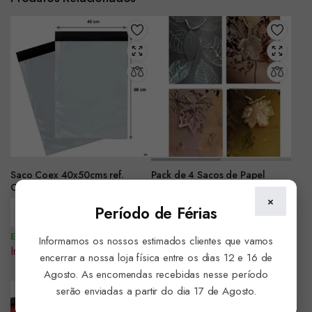
Saco Coex 40x50cms ref.
Pack de 4 Sacos de Papel
C4050–Pack de 10 Unidades
Deluxe 26x32x10cms ref.6817
×
Período de Férias
Encomendar
Encomendar
Em Stock
Em Stock
Informamos os nossos estimados clientes que vamos
Iniciar sessão para ver preço
Iniciar sessão para ver preço
encerrar a nossa loja física entre os dias 12 e 16 de
Agosto. As encomendas recebidas nesse período
serão enviadas a partir do dia 17 de Agosto.