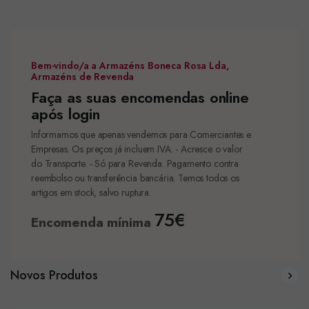
Bem-vindo/a a Armazéns Boneca Rosa Lda,
Armazéns de Revenda
Faça as suas encomendas online
após login
Informamos que apenas vendemos para Comerciantes e
Empresas. Os preços já incluem IVA. - Acresce o valor
do Transporte. - Só para Revenda. Pagamento contra
reembolso ou transferência bancária. Temos todos os
artigos em stock, salvo ruptura.
75€
Encomenda mínima
Novos Produtos