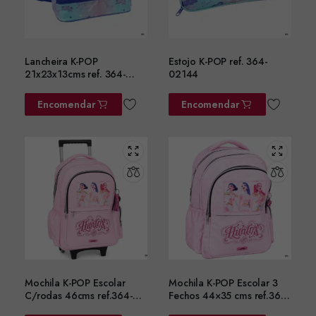
Lancheira K-POP
Estojo K-POP ref. 364-
21x23x13cms ref. 364-
02144
02220
Encomendar
Encomendar
Mochila K-POP Escolar
Mochila K-POP Escolar 3
C/rodas 46cms ref.364-
Fechos 44×35 cms ref.364-
01074
01031