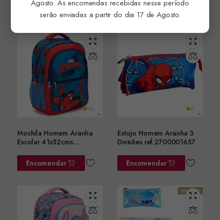
Agosto. As encomendas recebidas nesse período
Encomendar
Encomendar
serão enviadas a partir do dia 17 de Agosto.
Mochila Homem Aranha
Estojo Homem Aranha 3
Escolar 41x52cms
Divisões ref.2700001657
ref.2100006640
Encomendar
Encomendar