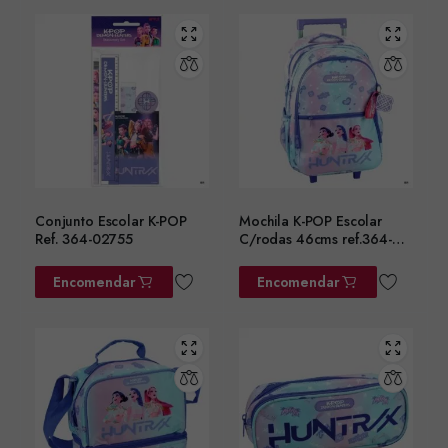
Conjunto Escolar K-POP
Mochila K-POP Escolar
Ref. 364-02755
C/rodas 46cms ref.364-
02074
Encomendar
Encomendar