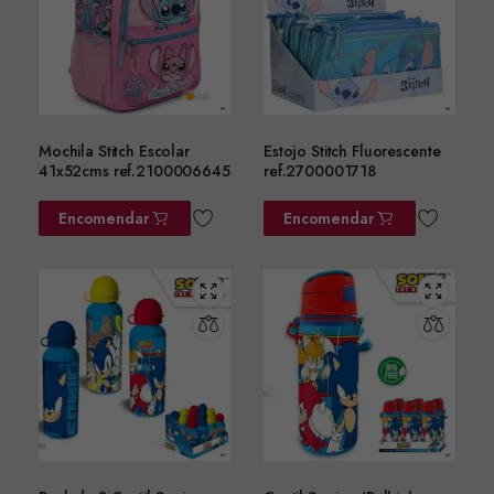
Mochila Stitch Escolar
Estojo Stitch Fluorescente
41x52cms ref.2100006645
ref.2700001718
Encomendar
Encomendar