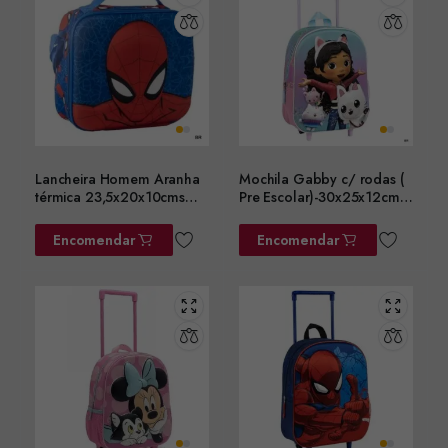
Lancheira Homem Aranha
Mochila Gabby c/ rodas (
térmica 23,5x20x10cms
Pre Escolar)-30x25x12cms
ref. 2100006600
ref.2100006186
Encomendar
Encomendar