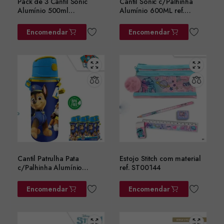
Pack de 3 Cantil Sonic
Cantil Sonic c/Palhinha
Alumínio 500ml
Alumínio 600ML ref.
ref.SN7141MC
SN7142MC
Encomendar
Encomendar
Cantil Patrulha Pata
Estojo Stitch com material
c/Palhinha Alumínio
ref. ST00144
600ML ref. PW19994
Encomendar
Encomendar