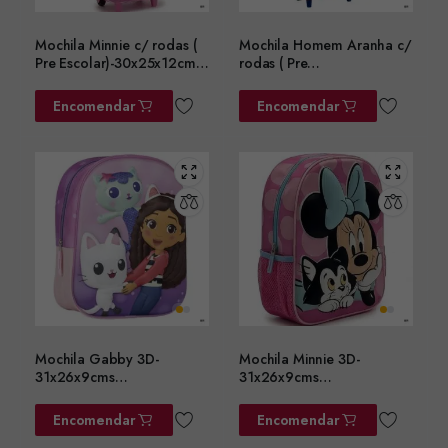
Mochila Minnie c/ rodas (
Mochila Homem Aranha c/
Pre Escolar)-30x25x12cms
rodas ( Pre
ref.2100006583
Escolar)-30x25x12cms
ref.2100005107
Encomendar
Encomendar
Mochila Gabby 3D-
Mochila Minnie 3D-
31x26x9cms
31x26x9cms
ref.2100005107
ref.2100006568
Encomendar
Encomendar