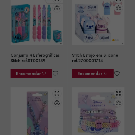
Conjunto 4 Esferográficas
Stitch Estojo em Silicone
Stitch ref.ST00139
ref.2700001714
Encomendar
Encomendar