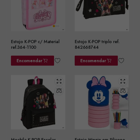
Estojo K-POP c/ Material
Estojo K-POP triplo ref.
ref.364-1100
842668744
Encomendar
Encomendar
Mochila K-POP Escolar
Estojo Minnie em Silicone