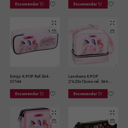
Encomendar
Encomendar
Estojo K-POP Ref.364-
Lancheira K-POP
01144
21x23x13cms ref. 364-
01220
Encomendar
Encomendar