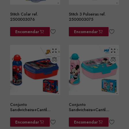
Stitch Colar ref.
Stitch 3 Pulseiras ref.
2500003076
2500003075
Encomendar
Encomendar
Conjunto
Conjunto
Sandwicheira+Cantil
Sandwicheira+Cantil
Alumin.Homem Aranha
Alumínio Minnie 500ML
500ML Ref. SP50006
Ref. MN30011
Encomendar
Encomendar