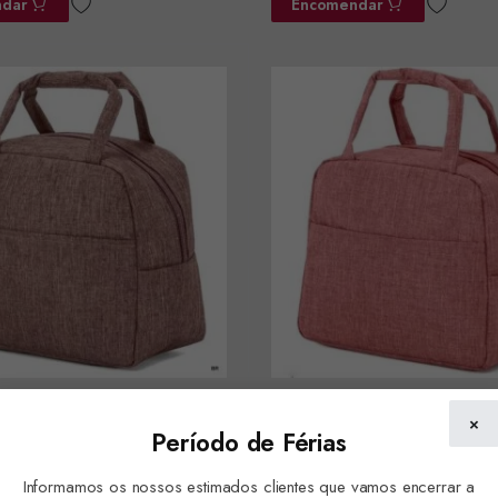
dar
Encomendar
 térmica 23x19x12cms
Lancheira térmica 23x19x12
×
Período de Férias
3E
ref.BZ5873D
Informamos os nossos estimados clientes que vamos encerrar a
dar
Encomendar