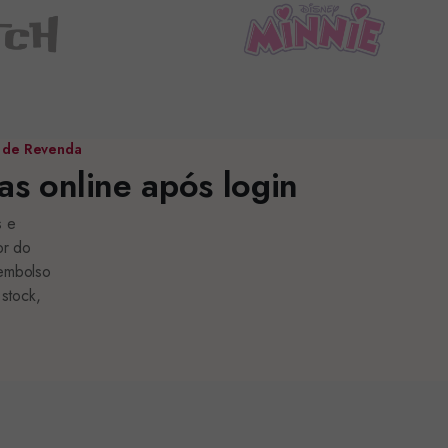
 de Revenda
s online após login
s e
or do
eembolso
 stock,