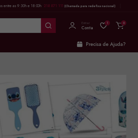
os entre as 9:30h e 18:00h
218 871 111
(Chamada para rede fixa nacional)
Entrar
1
0
Conta
Precisa de Ajuda?