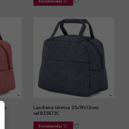
Encomendar
cms
Lancheira térmica 23x19x12cms
ref.BZ5873C
Encomendar