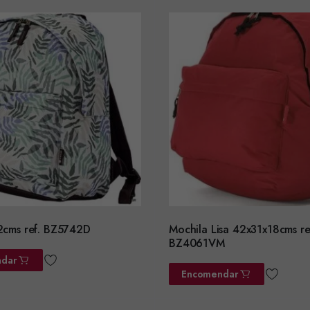
2cms ref. BZ5742D
Mochila Lisa 42x31x18cms re
BZ4061VM
dar
Encomendar