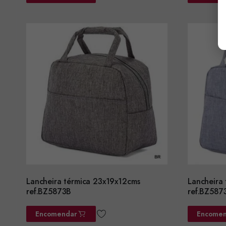
Lancheira térmica 23x19x12cms
Lancheira
ref.BZ5873B
ref.BZ587
Encomendar
Encomen