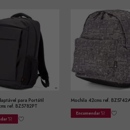
aptável para Portátil
Mochila 42cms ref. BZ5742
ms ref. BZ5782PT
Encomendar
dar