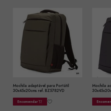
Mochila adaptável para Portátil
Mochila ad
30x45x20cms ref. BZ5782VD
30x45x20c
Encomendar
Encomen