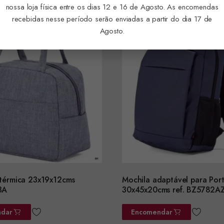
nossa loja física entre os dias 12 e 16 de Agosto. As encomendas
recebidas nesse período serão enviadas a partir do dia 17 de
Agosto.
 térmica 23x19x12cms
Mochila adaptável para Port
3A
30x45x20cms ref. BZ5782A
dar
Encomendar