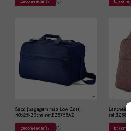
Encomendar
Encomen
Saco (bagagem mão Low Cost)
Lancheira
40x25x20cms ref.BZ5758AZ
ref.BZ587
Encomendar
Encomen