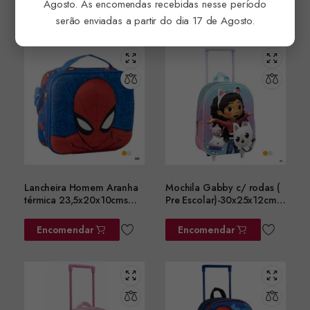
Agosto. As encomendas recebidas nesse período
Encomendar
Encomendar
serão enviadas a partir do dia 17 de Agosto.
Lancheira Homem Aranha
Mochila Gabby c/ rodas (
térmica 23,5x20x10cms
Pre Escolar)-30x25x12cms
ref. 2100006600
ref.2100006186
Encomendar
Encomendar