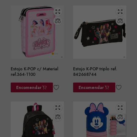
Estojo K-POP c/ Material
Estojo K-POP triplo ref.
ref.364-1100
842668744
Encomendar
Encomendar