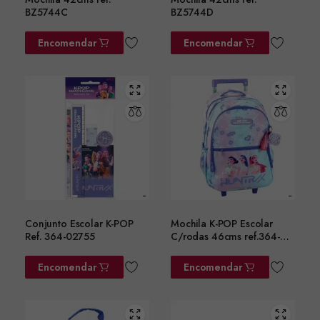
BZ5744C
BZ5744D
Encomendar
Encomendar
Conjunto Escolar K-POP
Mochila K-POP Escolar
Ref. 364-02755
C/rodas 46cms ref.364-
02074
Encomendar
Encomendar