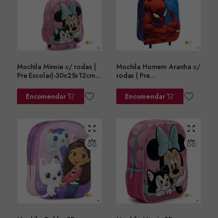
Mochila Minnie c/ rodas (
Mochila Homem Aranha c/
Pre Escolar)-30x25x12cms
rodas ( Pre
ref.2100006583
Escolar)-30x25x12cms
ref.2100005107
Encomendar
Encomendar