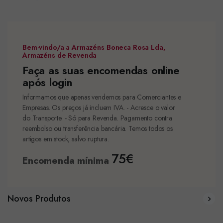
Bem-vindo/a a Armazéns Boneca Rosa Lda,
Armazéns de Revenda
Faça as suas encomendas online
após login
Informamos que apenas vendemos para Comerciantes e
Empresas. Os preços já incluem IVA. - Acresce o valor
do Transporte. - Só para Revenda. Pagamento contra
reembolso ou transferência bancária. Temos todos os
artigos em stock, salvo ruptura.
75€
Encomenda mínima
Novos Produtos