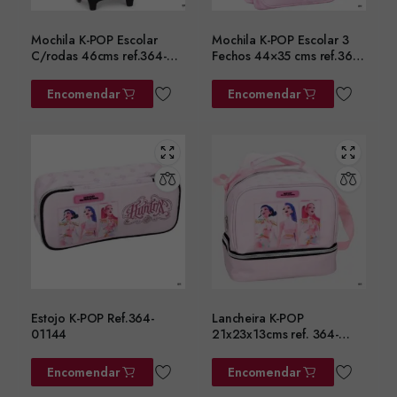
Mochila K-POP Escolar
Mochila K-POP Escolar 3
C/rodas 46cms ref.364-
Fechos 44×35 cms ref.364-
01074
01031
Encomendar
Encomendar
Estojo K-POP Ref.364-
Lancheira K-POP
01144
21x23x13cms ref. 364-
01220
Encomendar
Encomendar