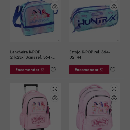
Lancheira K-POP
Estojo K-POP ref. 364-
21x23x13cms ref. 364-
02144
02220
Encomendar
Encomendar