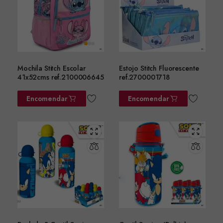
Mochila Stitch Escolar
Estojo Stitch Fluorescente
41x52cms ref.2100006645
ref.2700001718
Encomendar
Encomendar