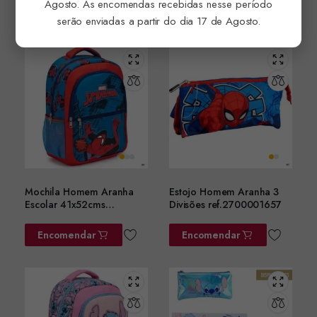
Agosto. As encomendas recebidas nesse período
Encomendar
Encomendar
serão enviadas a partir do dia 17 de Agosto.
Mochila Homem Aranha
Estojo Homem Aranha 3
Escolar 41x52cms
Divisões ref.2700001657
ref.2100006640
Encomendar
Encomendar