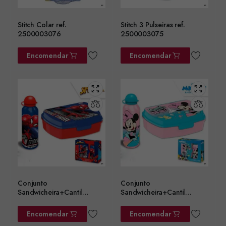
Stitch Colar ref.
Stitch 3 Pulseiras ref.
2500003076
2500003075
Encomendar
Encomendar
Conjunto
Conjunto
Sandwicheira+Cantil
Sandwicheira+Cantil
Alumin.Homem Aranha
Alumínio Minnie 500ML
500ML Ref. SP50006
Ref. MN30011
Encomendar
Encomendar