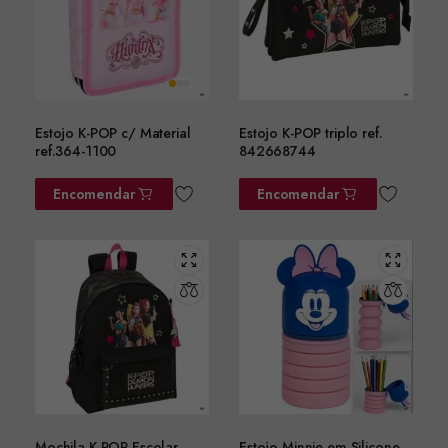
Estojo K-POP c/ Material
Estojo K-POP triplo ref.
ref.364-1100
842668744
Encomendar
Encomendar
Mochila K-POP Escolar
Estojo Minnie em Silicone