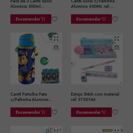
Pack de 3 Cantil Sonic
Cantil Sonic c/Palhinha
Alumínio 500ml
Alumínio 600ML ref.
ref.SN7141MC
SN7142MC
Encomendar
Encomendar
Cantil Patrulha Pata
Estojo Stitch com material
c/Palhinha Alumínio
ref. ST00144
600ML ref. PW19994
Encomendar
Encomendar