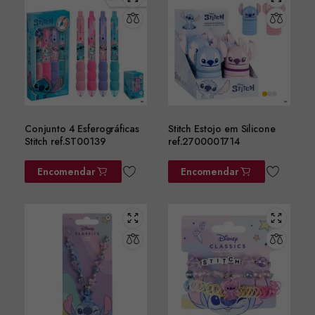
Conjunto 4 Esferográficas
Stitch Estojo em Silicone
Stitch ref.ST00139
ref.2700001714
Encomendar
Encomendar