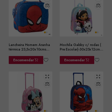
Lancheira Homem Aranha
Mochila Gabby c/ rodas (
térmica 23,5x20x10cms
Pre Escolar)-30x25x12cms
ref. 2100006600
ref.2100006186
Encomendar
Encomendar