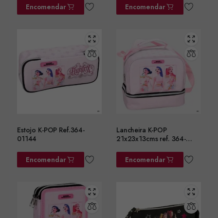
Encomendar
Encomendar
Estojo K-POP Ref.364-
Lancheira K-POP
01144
21x23x13cms ref. 364-
01220
Encomendar
Encomendar