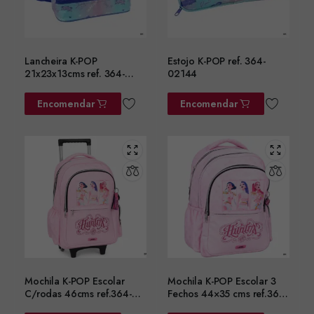
Lancheira K-POP
Estojo K-POP ref. 364-
21x23x13cms ref. 364-
02144
02220
Encomendar
Encomendar
Mochila K-POP Escolar
Mochila K-POP Escolar 3
C/rodas 46cms ref.364-
Fechos 44×35 cms ref.364-
01074
01031