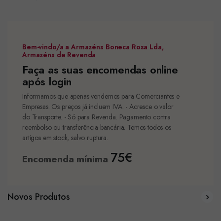
Bem-vindo/a a Armazéns Boneca Rosa Lda,
Armazéns de Revenda
Faça as suas encomendas online
após login
Informamos que apenas vendemos para Comerciantes e
Empresas. Os preços já incluem IVA. - Acresce o valor
do Transporte. - Só para Revenda. Pagamento contra
reembolso ou transferência bancária. Temos todos os
artigos em stock, salvo ruptura.
75€
Encomenda mínima
Novos Produtos