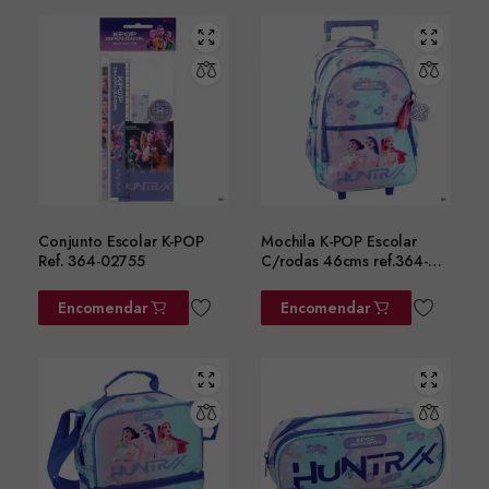
Conjunto Escolar K-POP
Mochila K-POP Escolar
Ref. 364-02755
C/rodas 46cms ref.364-
02074
Encomendar
Encomendar