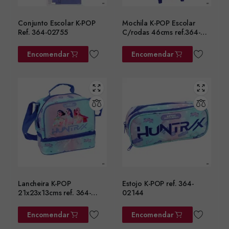
Conjunto Escolar K-POP
Mochila K-POP Escolar
Ref. 364-02755
C/rodas 46cms ref.364-
02074
Encomendar
Encomendar
Lancheira K-POP
Estojo K-POP ref. 364-
21x23x13cms ref. 364-
02144
02220
Encomendar
Encomendar