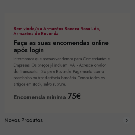
Bem-vindo/a a Armazéns Boneca Rosa Lda,
Armazéns de Revenda
Faça as suas encomendas online
após login
Informamos que apenas vendemos para Comerciantes e
Empresas. Os preços já incluem IVA. - Acresce o valor
do Transporte. - Só para Revenda. Pagamento contra
reembolso ou transferência bancária. Temos todos os
artigos em stock, salvo ruptura.
75€
Encomenda mínima
Novos Produtos