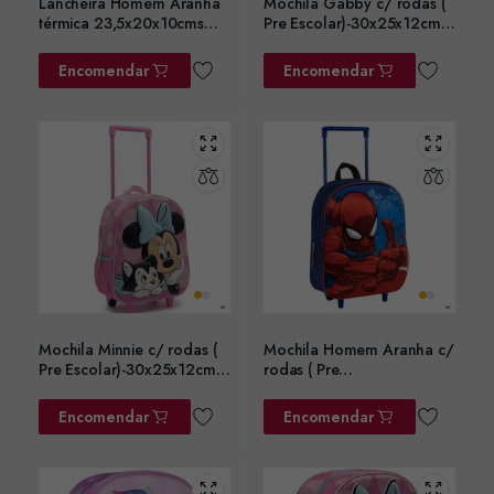
Lancheira Homem Aranha
Mochila Gabby c/ rodas (
térmica 23,5x20x10cms
Pre Escolar)-30x25x12cms
ref. 2100006600
ref.2100006186
Encomendar
Encomendar
Mochila Minnie c/ rodas (
Mochila Homem Aranha c/
Pre Escolar)-30x25x12cms
rodas ( Pre
ref.2100006583
Escolar)-30x25x12cms
ref.2100005107
Encomendar
Encomendar