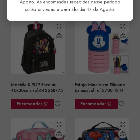
Agosto. As encomendas recebidas nesse período
Encomendar
Encomendar
serão enviadas a partir do dia 17 de Agosto.
Mochila K-POP Escolar
Estojo Minnie em Silicone
40x30cms ref.642668775
Extensível ref.2700-1214
Encomendar
Encomendar