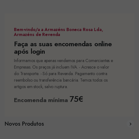
Bem-vindo/a a Armazéns Boneca Rosa Lda,
Armazéns de Revenda
Faça as suas encomendas online
após login
Informamos que apenas vendemos para Comerciantes e
Empresas. Os preços já incluem IVA. - Acresce o valor
do Transporte. - Só para Revenda. Pagamento contra
reembolso ou transferência bancária. Temos todos os
artigos em stock, salvo ruptura.
75€
Encomenda mínima
Novos Produtos