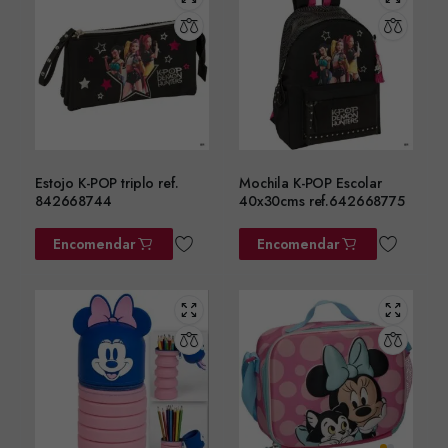
Estojo K-POP triplo ref.
Mochila K-POP Escolar
842668744
40x30cms ref.642668775
Encomendar
Encomendar