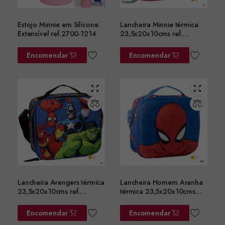
Estojo Minnie em Silicone
Lancheira Minnie térmica
Extensível ref.2700-1214
23,5x20x10cms ref.
2100006603
Encomendar
Encomendar
Lancheira Avengers térmica
Lancheira Homem Aranha
23,5x20x10cms ref.
térmica 23,5x20x10cms
2100006601
ref. 2100006600
Encomendar
Encomendar