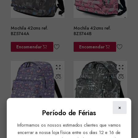
Mochila 42cms ref.
Mochila 42cms ref.
BZ5744A
BZ5744B
Encomendar
Encomendar
×
Período de Férias
Informamos os nossos estimados clientes que vamos
Mochila 42cms ref.
Mochila 42cms ref.
BZ5744C
BZ5744D
encerrar a nossa loja física entre os dias 12 e 16 de