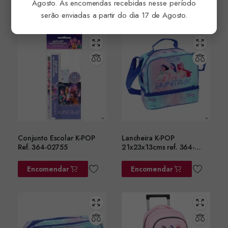
Agosto. As encomendas recebidas nesse período
Encomendar
Encomendar
serão enviadas a partir do dia 17 de Agosto.
Conjunto Escolar K-POP
Lancheira K-POP
Ref. 364-02755
21x23x13cms ref. 364-
02220
Encomendar
Encomendar