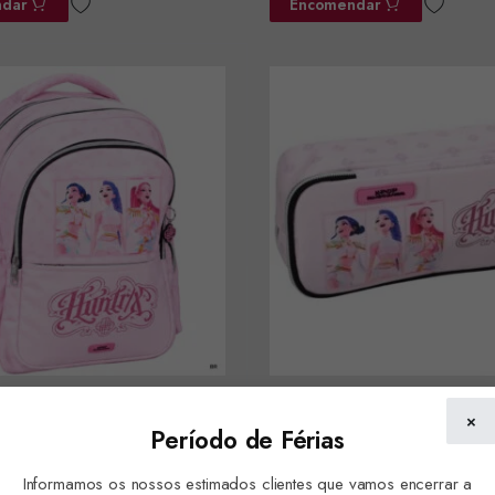
dar
Encomendar
-POP Escolar 3 Fechos
Estojo K-POP Ref.364-01144
×
Período de Férias
 ref.364-01031
Encomendar
Informamos os nossos estimados clientes que vamos encerrar a
dar