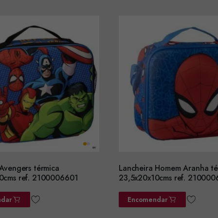
 Avengers térmica
Lancheira Homem Aranha té
0cms ref. 2100006601
23,5x20x10cms ref. 21000
dar
Encomendar