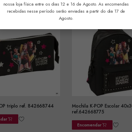
nossa loja física entre os dias 12 e 16 de Agosto. As encomendas
recebidas nesse período serão enviadas a partir do dia 17 de
Agosto.
OP triplo ref. 842668744
Mochila K-POP Escolar 40x
ref.642668775
dar
Encomendar