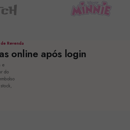
 de Revenda
s online após login
s e
or do
eembolso
 stock,