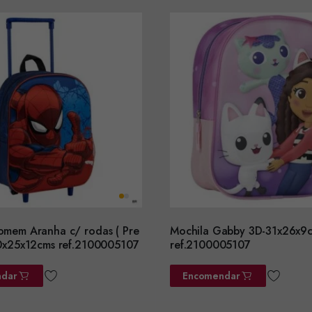
omem Aranha c/ rodas ( Pre
Mochila Gabby 3D-31x26x9
30x25x12cms ref.2100005107
ref.2100005107
dar
Encomendar