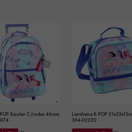
OP Escolar C/rodas 46cms
Lancheira K-POP 21x23x13cm
2074
364-02220