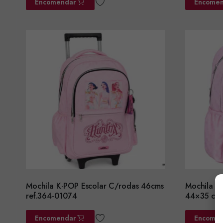
Encomendar
Encomen
Mochila K-POP Escolar C/rodas 46cms
Mochila K
ref.364-01074
44×35 cms
Encomendar
Encomen