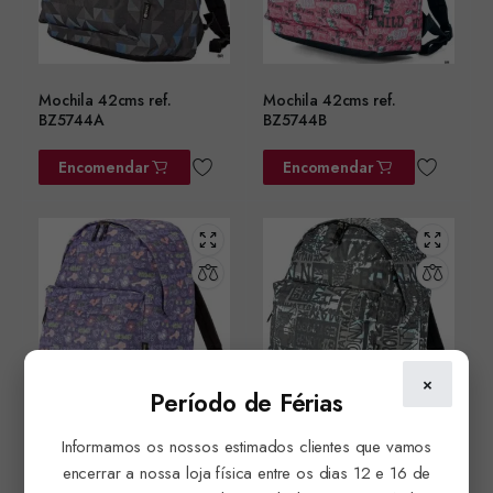
Mochila 42cms ref.
Mochila 42cms ref.
BZ5744A
BZ5744B
Encomendar
Encomendar
×
Período de Férias
Informamos os nossos estimados clientes que vamos
Mochila 42cms ref.
Mochila 42cms ref.
BZ5744C
BZ5744D
encerrar a nossa loja física entre os dias 12 e 16 de