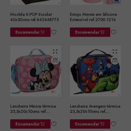
Mochila K-POP Escolar
Estojo Minnie em Silicone
40x30cms ref.642668775
Extensível ref.2700-1214
Encomendar
Encomendar
Lancheira Minnie térmica
Lancheira Avengers térmica
23,5x20x10cms ref.
23,5x20x10cms ref.
2100006603
2100006601
Encomendar
Encomendar