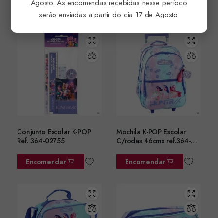
Agosto. As encomendas recebidas nesse período
Encomendar
Encomendar
serão enviadas a partir do dia 17 de Agosto.
Conjunto Escolar K-POP
Mochila K-POP Escolar
Ref. 364-02755
C/rodas 46cms ref.364-
02074
Encomendar
Encomendar