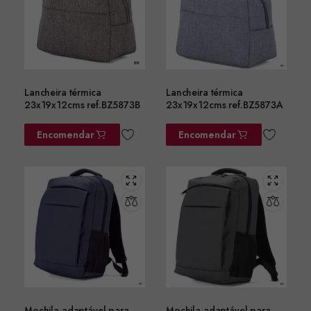
Lancheira térmica
Lancheira térmica
23x19x12cms ref.BZ5873B
23x19x12cms ref.BZ5873A
Encomendar
Encomendar
Mochila adaptável para
Mochila adaptável para