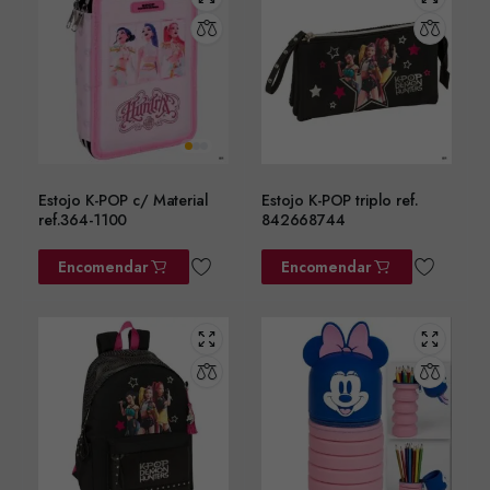
Estojo K-POP c/ Material
Estojo K-POP triplo ref.
ref.364-1100
842668744
Encomendar
Encomendar