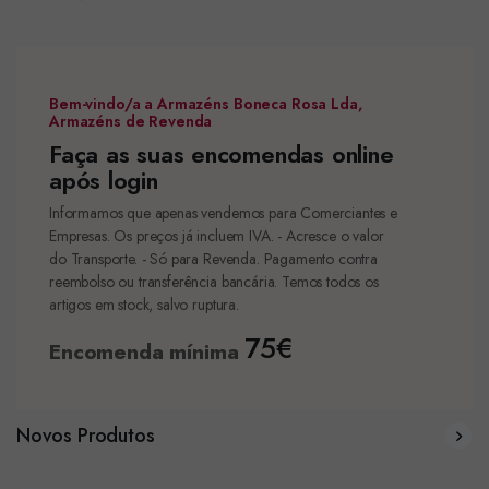
Bem-vindo/a a Armazéns Boneca Rosa Lda,
Armazéns de Revenda
Faça as suas encomendas online
após login
Informamos que apenas vendemos para Comerciantes e
Empresas. Os preços já incluem IVA. - Acresce o valor
do Transporte. - Só para Revenda. Pagamento contra
reembolso ou transferência bancária. Temos todos os
artigos em stock, salvo ruptura.
75€
Encomenda mínima
Novos Produtos