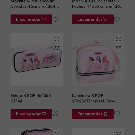
Mochila K-POP Escolar
Mochila K-POP Escolar 3
C/rodas 46cms ref.364-
Fechos 44×35 cms ref.364-
01074
01031
Encomendar
Encomendar
Estojo K-POP Ref.364-
Lancheira K-POP
01144
21x23x13cms ref. 364-
01220
Encomendar
Encomendar