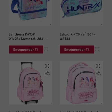
Lancheira K-POP
Estojo K-POP ref. 364-
21x23x13cms ref. 364-
02144
02220
Encomendar
Encomendar