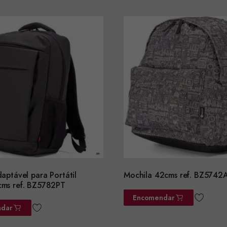
aptável para Portátil
Mochila 42cms ref. BZ5742
ms ref. BZ5782PT
Encomendar
dar