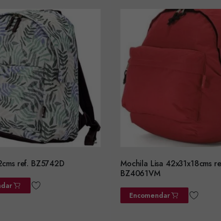
2cms ref. BZ5742D
Mochila Lisa 42x31x18cms re
BZ4061VM
dar
Encomendar