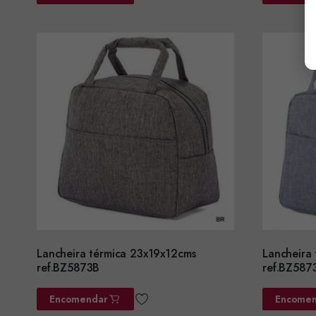
Lancheira térmica 23x19x12cms
Lancheira
ref.BZ5873B
ref.BZ587
Encomendar
Encomen