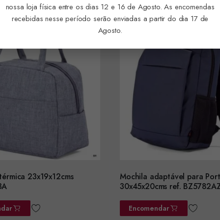
nossa loja física entre os dias 12 e 16 de Agosto. As encomendas
recebidas nesse período serão enviadas a partir do dia 17 de
Agosto.
 térmica 23x19x12cms
Mochila adaptável para Port
3A
30x45x20cms ref. BZ5782A
dar
Encomendar