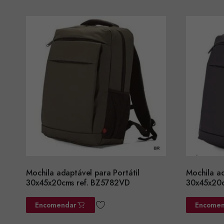
Mochila adaptável para Portátil
Mochila ad
30x45x20cms ref. BZ5782VD
30x45x20c
Encomendar
Encomen