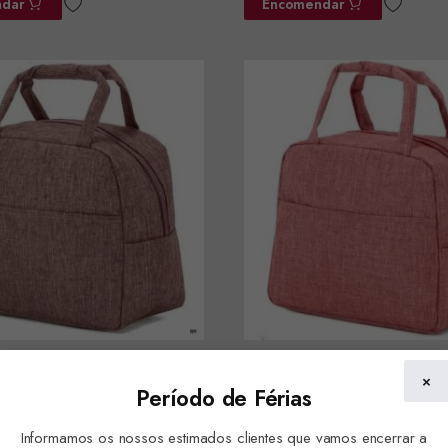
dar
Encomendar
 térmica 23x19x12cms
Lancheira térmica 23x19x12
×
Período de Férias
3E
ref.BZ5873D
Informamos os nossos estimados clientes que vamos encerrar a
dar
Encomendar