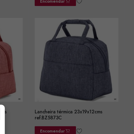
Encomendar
cms
Lancheira térmica 23x19x12cms
ref.BZ5873C
Encomendar