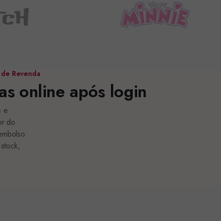
 de Revenda
s online após login
s e
or do
eembolso
 stock,