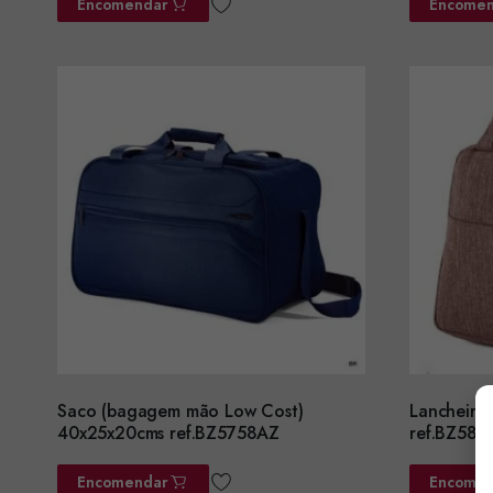
Encomendar
Encomen
Saco (bagagem mão Low Cost)
Lancheira
40x25x20cms ref.BZ5758AZ
ref.BZ587
Encomendar
Encomen