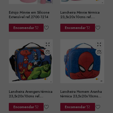
Estojo Minnie em Silicone
Lancheira Minnie térmica
Extensível ref.2700-1214
23,5x20x10cms ref.
2100006603
Encomendar
Encomendar
Lancheira Avengers térmica
Lancheira Homem Aranha
23,5x20x10cms ref.
térmica 23,5x20x10cms
2100006601
ref. 2100006600
Encomendar
Encomendar