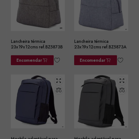
Lancheira térmica
Lancheira térmica
23x19x12cms ref.BZ5873B
23x19x12cms ref.BZ5873A
Encomendar
Encomendar
Mochila adaptável para
Mochila adaptável para