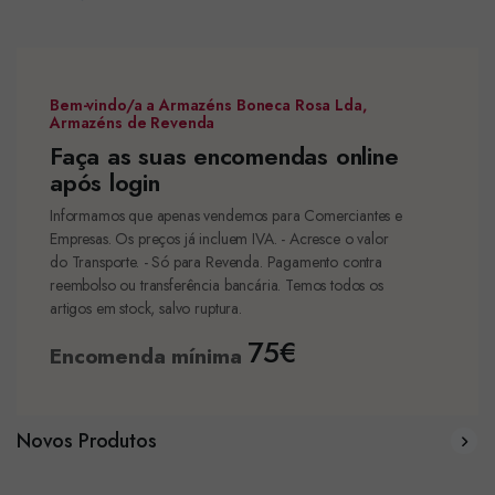
Bem-vindo/a a Armazéns Boneca Rosa Lda,
Armazéns de Revenda
Faça as suas encomendas online
após login
Informamos que apenas vendemos para Comerciantes e
Empresas. Os preços já incluem IVA. - Acresce o valor
do Transporte. - Só para Revenda. Pagamento contra
reembolso ou transferência bancária. Temos todos os
artigos em stock, salvo ruptura.
75€
Encomenda mínima
Novos Produtos