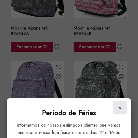
Mochila 42cms ref.
Mochila 42cms ref.
BZ5744A
BZ5744B
Encomendar
Encomendar
×
Período de Férias
Informamos os nossos estimados clientes que vamos
Mochila 42cms ref.
Mochila 42cms ref.
BZ5744C
BZ5744D
encerrar a nossa loja física entre os dias 12 e 16 de