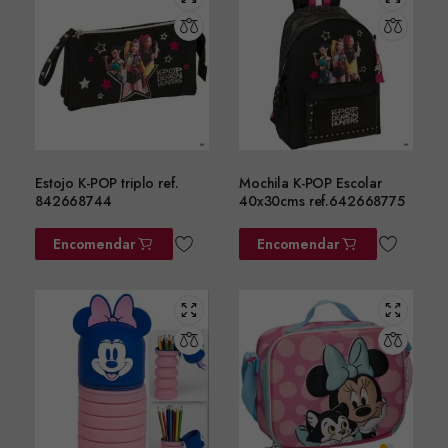
Estojo K-POP triplo ref.
Mochila K-POP Escolar
842668744
40x30cms ref.642668775
Encomendar
Encomendar