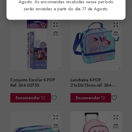
Agosto. As encomendas recebidas nesse período
Encomendar
Encomendar
serão enviadas a partir do dia 17 de Agosto.
Conjunto Escolar K-POP
Lancheira K-POP
Ref. 364-02755
21x23x13cms ref. 364-
02220
Encomendar
Encomendar