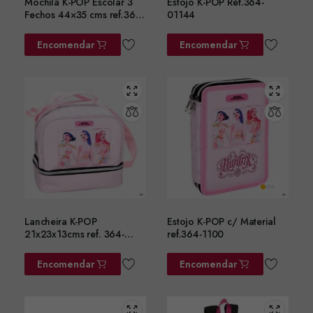
Mochila K-POP Escolar 3
Estojo K-POP Ref.364-
Fechos 44×35 cms ref.364-
01144
01031
Encomendar
Encomendar
Lancheira K-POP
Estojo K-POP c/ Material
21x23x13cms ref. 364-
ref.364-1100
01220
Encomendar
Encomendar