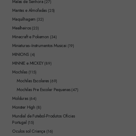
Malas de Senhora
(27)
Mantas e Almofadas
(25)
Maquilhagem
(32)
Mealheiros
(23)
Minecraft e Pokemon
(34)
Miniaturas--Instrumentos Musicai
(19)
MINIONS
(4)
MINNIE e MICKEY
(89)
Mochilas
(115)
Mochilas Escolares
(69)
Mochilas Pre Escolar Pequenas
(47)
Molduras
(64)
Monster High
(8)
Mundial de Futebol-Produtos Oficias
Portugal
(15)
Oculos sol Criança
(16)