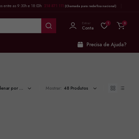
os entre as 9:30h e 18:00h
218 871 111
(Chamada para rede fixa nacional)
Entrar
1
0
Conta
Precisa de Ajuda?
Mostrar: