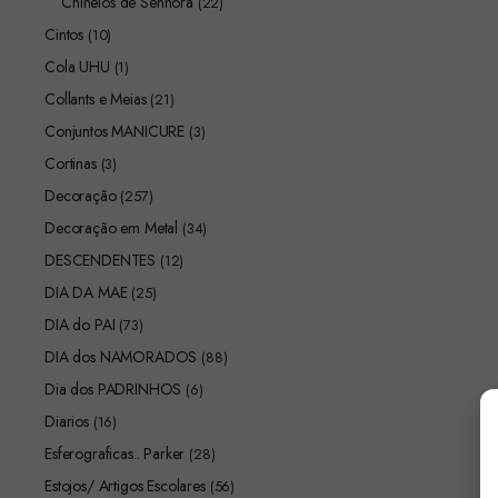
Chinelos de Senhora
(22)
Cintos
(10)
Cola UHU
(1)
Collants e Meias
(21)
Conjuntos MANICURE
(3)
Cortinas
(3)
Decoração
(257)
Decoração em Metal
(34)
DESCENDENTES
(12)
DIA DA MAE
(25)
DIA do PAI
(73)
DIA dos NAMORADOS
(88)
Dia dos PADRINHOS
(6)
Diarios
(16)
Esferograficas.. Parker
(28)
Estojos/ Artigos Escolares
(56)