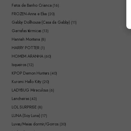
Fatos de Banho Crianca
(16)
FROZEN-Anna e Elsa
(20)
Gabby Dollhouse (Casa da Gabby)
(11)
Garrafas térmicas
(13)
Hannah Montana
(8)
HARRY POTTER
(1)
HOMEM ARANHA
(60)
Isqueiros
(12)
KPOP Demon Hunters
(40)
Kuromi Hello Kitty
(20)
LADYBUG Miraculous
(6)
Lancheiras
(43)
LOL SURPRISE
(8)
LUNA (Soy Luna)
(17)
Luvas/Meias dormir/Gorros
(30)