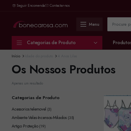
Seguir Encomenda
Contactar-nos
Menu
Categorias de Produto
Produto
Início
Idade do produto
4 Anos Lilas
Os Nossos Produtos
Apenas um resultado
Categorias de Produto
Acessorios telemovel
(3)
Ambiente-Velas-Incensos-Mikados
(35)
Artigo Proteção
(19)