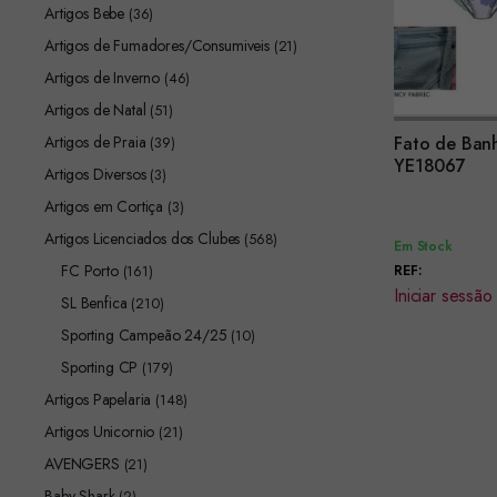
Artigos Bebe
(36)
Artigos de Fumadores/Consumiveis
(21)
Artigos de Inverno
(46)
Artigos de Natal
(51)
Artigos de Praia
Fato de Banh
(39)
Encomendar
YE18067
Artigos Diversos
(3)
Artigos em Cortiça
(3)
Artigos Licenciados dos Clubes
(568)
Em Stock
FC Porto
(161)
REF:
Iniciar sessão
SL Benfica
(210)
Sporting Campeão 24/25
(10)
Sporting CP
(179)
Artigos Papelaria
(148)
Artigos Unicornio
(21)
AVENGERS
(21)
Baby Shark
(2)