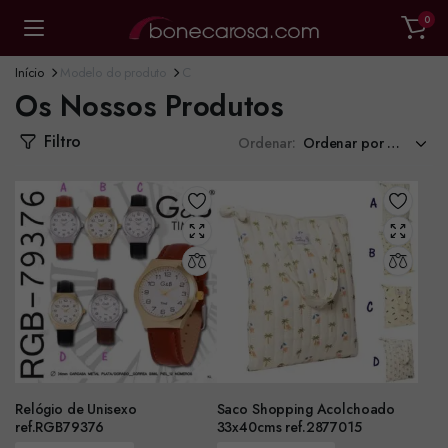
0
Início
Modelo do produto
C
Os Nossos Produtos
Filtro
Ordenar:
Relógio de Unisexo
Saco Shopping Acolchoado
ref.RGB79376
33x40cms ref.2877015