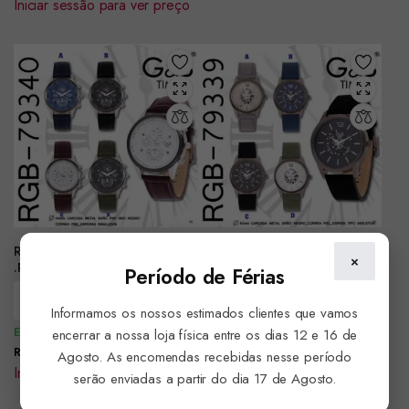
Iniciar sessão para ver preço
Relógio Homem GB Ref
Relógio Homem GB Ref
×
.RGB79340
.RGB79339
Período de Férias
Encomendar
Encomendar
Informamos os nossos estimados clientes que vamos
Em Stock
Em Stock
encerrar a nossa loja física entre os dias 12 e 16 de
REF:
REF:
Agosto. As encomendas recebidas nesse período
Iniciar sessão para ver preço
Iniciar sessão para ver preço
serão enviadas a partir do dia 17 de Agosto.