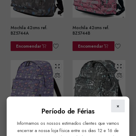
Mochila 42cms ref.
Mochila 42cms ref.
BZ5744A
BZ5744B
Encomendar
Encomendar
×
Período de Férias
Informamos os nossos estimados clientes que vamos
Mochila 42cms ref.
Mochila 42cms ref.
BZ5744C
BZ5744D
encerrar a nossa loja física entre os dias 12 e 16 de