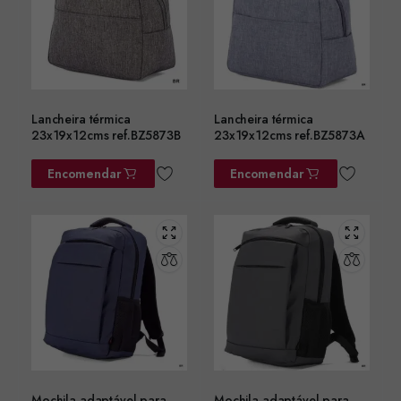
Lancheira térmica
Lancheira térmica
23x19x12cms ref.BZ5873B
23x19x12cms ref.BZ5873A
Encomendar
Encomendar
Mochila adaptável para
Mochila adaptável para