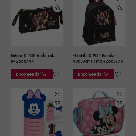
Estojo K-POP triplo ref.
Mochila K-POP Escolar
842668744
40x30cms ref.642668775
Encomendar
Encomendar