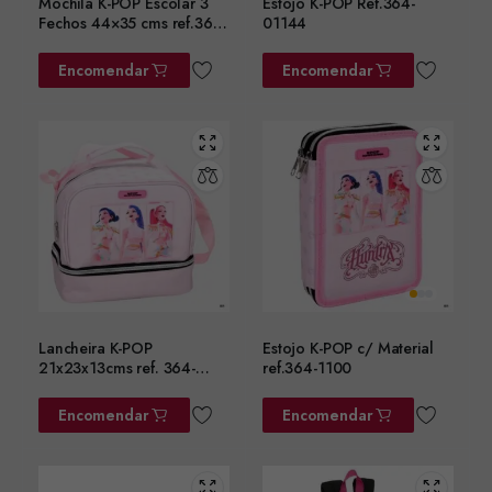
Mochila K-POP Escolar 3
Estojo K-POP Ref.364-
Fechos 44×35 cms ref.364-
01144
01031
Encomendar
Encomendar
Lancheira K-POP
Estojo K-POP c/ Material
21x23x13cms ref. 364-
ref.364-1100
01220
Encomendar
Encomendar