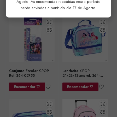
Agosto. As encomendas recebidas nesse período
Encomendar
Encomendar
serão enviadas a partir do dia 17 de Agosto.
Conjunto Escolar K-POP
Lancheira K-POP
Ref. 364-02755
21x23x13cms ref. 364-
02220
Encomendar
Encomendar