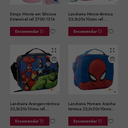
Estojo Minnie em Silicone
Lancheira Minnie térmica
Extensível ref.2700-1214
23,5x20x10cms ref.
2100006603
Encomendar
Encomendar
Lancheira Avengers térmica
Lancheira Homem Aranha
23,5x20x10cms ref.
térmica 23,5x20x10cms
2100006601
ref. 2100006600
Encomendar
Encomendar