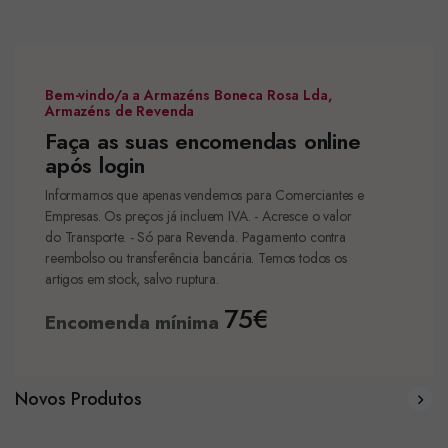
Bem-vindo/a a Armazéns Boneca Rosa Lda,
Armazéns de Revenda
Faça as suas encomendas online
após login
Informamos que apenas vendemos para Comerciantes e
Empresas. Os preços já incluem IVA. - Acresce o valor
do Transporte. - Só para Revenda. Pagamento contra
reembolso ou transferência bancária. Temos todos os
artigos em stock, salvo ruptura.
75€
Encomenda mínima
Novos Produtos