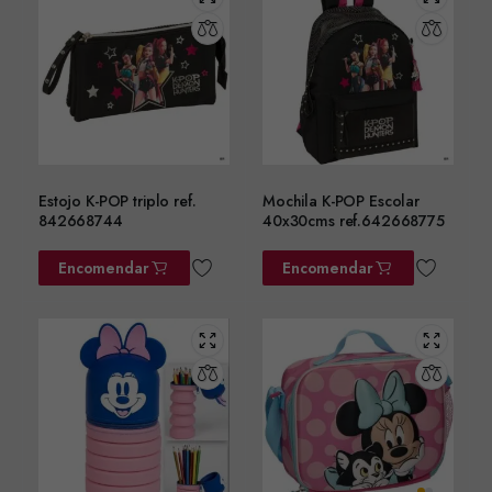
Estojo K-POP triplo ref.
Mochila K-POP Escolar
842668744
40x30cms ref.642668775
Encomendar
Encomendar