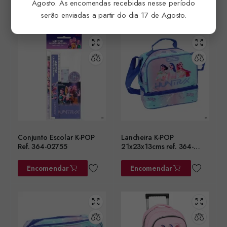
Agosto. As encomendas recebidas nesse período
Encomendar
Encomendar
serão enviadas a partir do dia 17 de Agosto.
Conjunto Escolar K-POP
Lancheira K-POP
Ref. 364-02755
21x23x13cms ref. 364-
02220
Encomendar
Encomendar