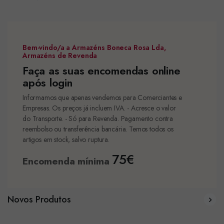
Bem-vindo/a a Armazéns Boneca Rosa Lda,
Armazéns de Revenda
Faça as suas encomendas online
após login
Informamos que apenas vendemos para Comerciantes e
Empresas. Os preços já incluem IVA. - Acresce o valor
do Transporte. - Só para Revenda. Pagamento contra
reembolso ou transferência bancária. Temos todos os
artigos em stock, salvo ruptura.
75€
Encomenda mínima
Novos Produtos