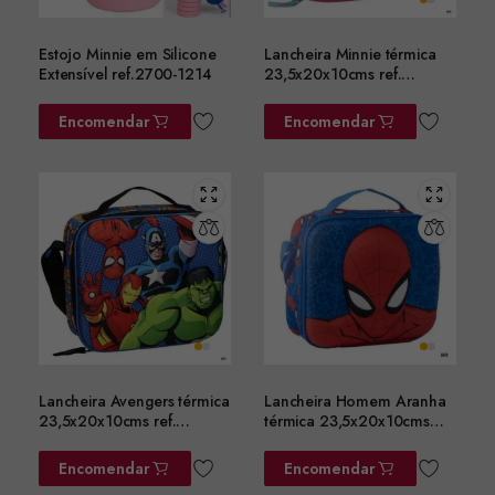
Estojo Minnie em Silicone
Lancheira Minnie térmica
Extensível ref.2700-1214
23,5x20x10cms ref.
2100006603
Encomendar
Encomendar
Lancheira Avengers térmica
Lancheira Homem Aranha
23,5x20x10cms ref.
térmica 23,5x20x10cms
2100006601
ref. 2100006600
Encomendar
Encomendar