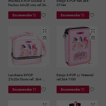
Mochila K-POP Escolar 3
Estojo K-POP Ref.364-
Fechos 44×35 cms ref.364-
01144
01031
Encomendar
Encomendar
Lancheira K-POP
Estojo K-POP c/ Material
21x23x13cms ref. 364-
ref.364-1100
01220
Encomendar
Encomendar