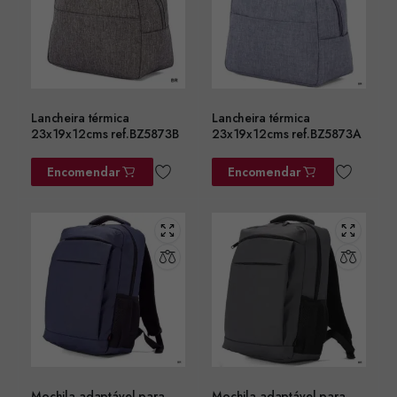
Lancheira térmica
Lancheira térmica
23x19x12cms ref.BZ5873B
23x19x12cms ref.BZ5873A
Encomendar
Encomendar
Mochila adaptável para
Mochila adaptável para