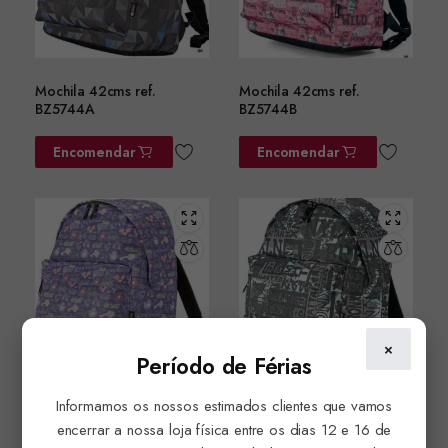
Mochila 42cms ref.
Mochila 42cms ref.
BZ5744A
BZ5744B
Encomendar
Encomendar
×
Período de Férias
Informamos os nossos estimados clientes que vamos
Mochila 42cms ref.
Mochila 42cms ref.
BZ5744C
BZ5744D
encerrar a nossa loja física entre os dias 12 e 16 de