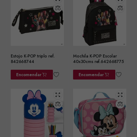
Estojo K-POP triplo ref.
Mochila K-POP Escolar
842668744
40x30cms ref.642668775
Encomendar
Encomendar