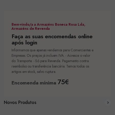
Bem-vindo/a a Armazéns Boneca Rosa Lda,
Armazéns de Revenda
Faça as suas encomendas online
após login
Informamos que apenas vendemos para Comerciantes e
Empresas. Os preços já incluem IVA. - Acresce o valor
do Transporte. - Só para Revenda. Pagamento contra
reembolso ou transferência bancária. Temos todos os
artigos em stock, salvo ruptura.
75€
Encomenda mínima
Novos Produtos