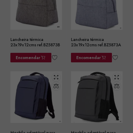
Lancheira térmica
Lancheira térmica
23x19x12cms ref.BZ5873B
23x19x12cms ref.BZ5873A
Encomendar
Encomendar
Mochila adaptável para
Mochila adaptável para