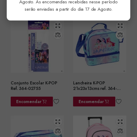
Agosto. As encomendas recebidas nesse período
Encomendar
Encomendar
serão enviadas a partir do dia 17 de Agosto.
Conjunto Escolar K-POP
Lancheira K-POP
Ref. 364-02755
21x23x13cms ref. 364-
02220
Encomendar
Encomendar