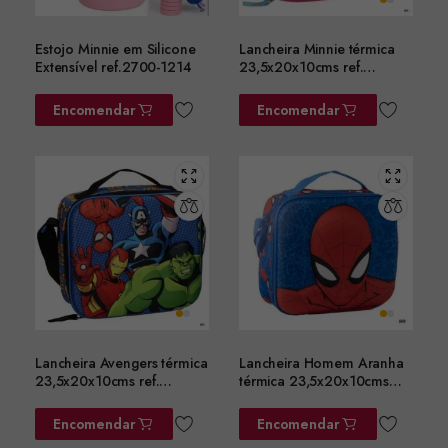
Estojo Minnie em Silicone
Lancheira Minnie térmica
Extensível ref.2700-1214
23,5x20x10cms ref.
2100006603
Encomendar
Encomendar
Lancheira Avengers térmica
Lancheira Homem Aranha
23,5x20x10cms ref.
térmica 23,5x20x10cms
2100006601
ref. 2100006600
Encomendar
Encomendar