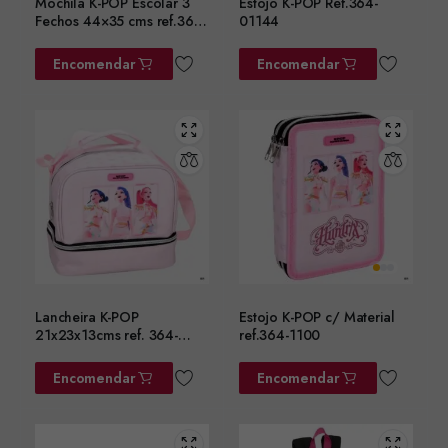
Mochila K-POP Escolar 3
Estojo K-POP Ref.364-
Fechos 44×35 cms ref.364-
01144
01031
Encomendar
Encomendar
Lancheira K-POP
Estojo K-POP c/ Material
21x23x13cms ref. 364-
ref.364-1100
01220
Encomendar
Encomendar