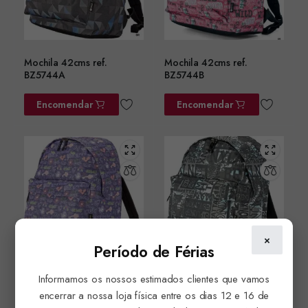
Mochila 42cms ref.
Mochila 42cms ref.
BZ5744A
BZ5744B
Encomendar
Encomendar
×
Período de Férias
Informamos os nossos estimados clientes que vamos
Mochila 42cms ref.
Mochila 42cms ref.
BZ5744C
BZ5744D
encerrar a nossa loja física entre os dias 12 e 16 de