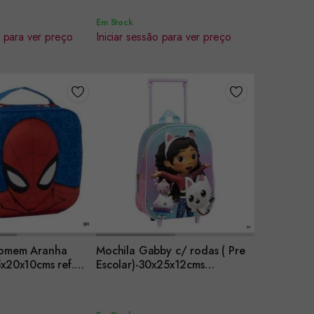
Em Stock
o para ver preço
Iniciar sessão para ver preço
Homem Aranha
Mochila Gabby c/ rodas ( Pre
r
Encomendar
5x20x10cms ref.
Escolar)-30x25x12cms
0
ref.2100006186