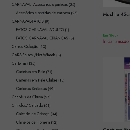
CARNAVAL- Acessórios e partidas
(25)
Acessórios e partidas de carnava
Encomendar
(25)
Mochila 42c
CARNAVAL-FATOS
(9)
FATOS CARNAVAL ADULTO
(1)
Em Stock
FATOS CARNAVAL CRIANÇAS
(8)
Iniciar sessão
Carros Coleção
(60)
CARS Faisca /Hot Wheels
(8)
Carteiras
(135)
Carteiras em Pele
(71)
Carteiras em Pele Clubes
(15)
Carteiras Sintéticas
(49)
Chapéus de Chuva
(27)
Chinelos/ Calcado
(61)
Calcado de Criança
(34)
Chinelos de Homem
(12)
Conjunto Esc