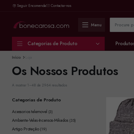
Seguir Encomenda
Contactar-nos
Menu
Categorias de Produto
Produto
Início
Loja
Os Nossos Produtos
Sorted
A mostrar 1–48 de 2964 resultados
by
latest
Categorias de Produto
Acessorios telemovel
(3)
Ambiente-Velas-Incensos-Mikados
(35)
Artigo Proteção
(19)