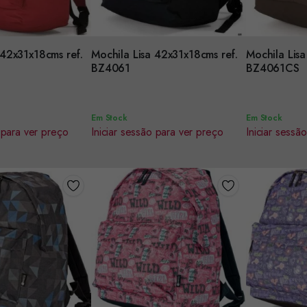
 42x31x18cms ref.
Mochila Lisa 42x31x18cms ref.
Mochila Lisa
Encomendar
Encomenda
BZ4061
BZ4061CS
Em Stock
Em Stock
 para ver preço
Iniciar sessão para ver preço
Iniciar sessã