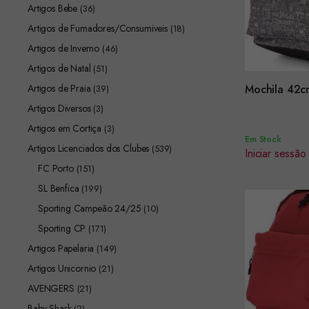
Artigos Bebe
(36)
Artigos de Fumadores/Consumiveis
(18)
Artigos de Inverno
(46)
Artigos de Natal
(51)
Encomendar
Artigos de Praia
Mochila 42c
(39)
Artigos Diversos
(3)
Artigos em Cortiça
(3)
Em Stock
Artigos Licenciados dos Clubes
(539)
Iniciar sessão
FC Porto
(151)
SL Benfica
(199)
Sporting Campeão 24/25
(10)
Sporting CP
(171)
Artigos Papelaria
(149)
Artigos Unicornio
(21)
AVENGERS
(21)
Baby Shark
(2)