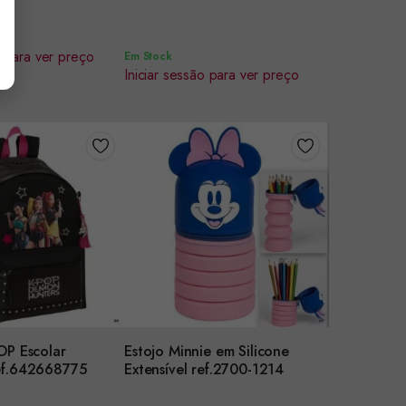
o para ver preço
Em Stock
Iniciar sessão para ver preço
OP Escolar
Estojo Minnie em Silicone
r
Encomendar
ef.642668775
Extensível ref.2700-1214