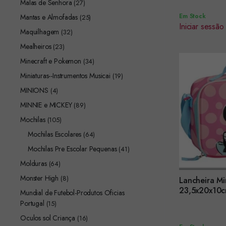
Malas de Senhora
(27)
Em Stock
Mantas e Almofadas
(25)
Iniciar sessão
Maquilhagem
(32)
Mealheiros
(23)
Minecraft e Pokemon
(34)
Miniaturas--Instrumentos Musicai
(19)
MINIONS
(4)
MINNIE e MICKEY
(89)
Mochilas
(105)
Mochilas Escolares
(64)
Mochilas Pre Escolar Pequenas
(41)
Molduras
(64)
Monster High
(8)
Lancheira Mi
Encomendar
23,5x20x10cm
Mundial de Futebol-Produtos Oficias
210000660
Portugal
(15)
Oculos sol Criança
(16)