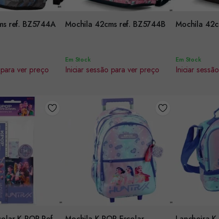
Encomendar
Encomenda
ms ref. BZ5744A
Mochila 42cms ref. BZ5744B
Mochila 42c
Em Stock
Em Stock
 para ver preço
Iniciar sessão para ver preço
Iniciar sessã
olar K-POP Ref.
Mochila K-POP Escolar
Lancheira K