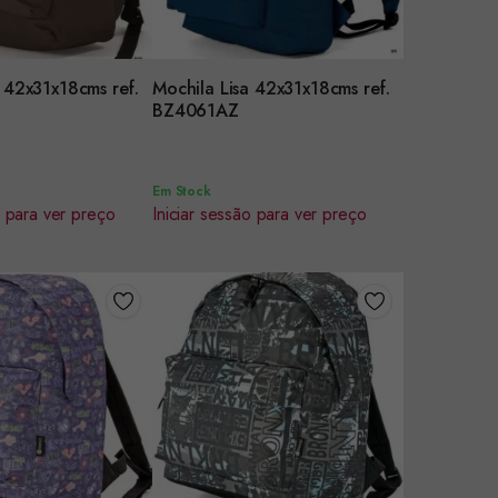
 42x31x18cms ref.
Mochila Lisa 42x31x18cms ref.
r
Encomendar
BZ4061AZ
Em Stock
o para ver preço
Iniciar sessão para ver preço