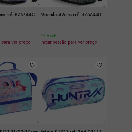
r
Encomendar
ms ref. BZ5744C
Mochila 42cms ref. BZ5744D
Em Stock
o para ver preço
Iniciar sessão para ver preço
Encomendar
-POP 21x23x13cms
Estojo K-POP ref. 364-02144