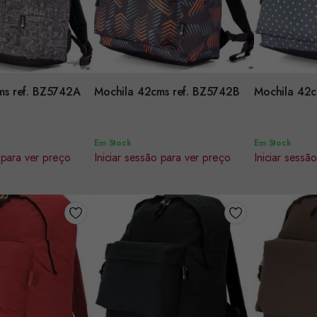
Encomendar
Encomenda
ms ref. BZ5742A
Mochila 42cms ref. BZ5742B
Mochila 42c
Em Stock
Em Stock
 para ver preço
Iniciar sessão para ver preço
Iniciar sessã