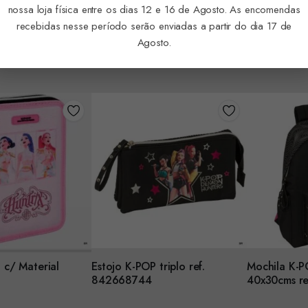
01031
nossa loja física entre os dias 12 e 16 de Agosto. As encomendas
recebidas nesse período serão enviadas a partir do dia 17 de
Em Stock
Agosto.
Iniciar sessã
Em Stock
 para ver preço
Iniciar sessão para ver preço
 c/ Material
Estojo K-POP triplo ref.
Mochila K-P
Encomendar
Encomenda
842668744
40x30cms r