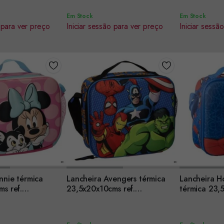
Em Stock
Em Stock
 para ver preço
Iniciar sessão para ver preço
Iniciar sessã
nnie térmica
Lancheira Avengers térmica
Lancheira 
Encomendar
Encomenda
s ref.
23,5x20x10cms ref.
térmica 23,
3
2100006601
210000660