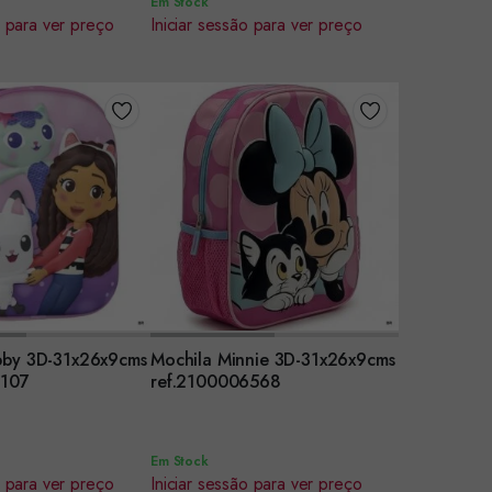
Em Stock
o para ver preço
Iniciar sessão para ver preço
bby 3D-31x26x9cms
Mochila Minnie 3D-31x26x9cms
r
Encomendar
5107
ref.2100006568
Em Stock
o para ver preço
Iniciar sessão para ver preço