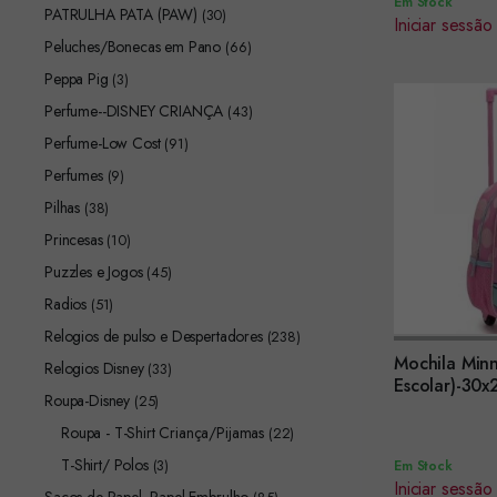
Em Stock
PATRULHA PATA (PAW)
(30)
Iniciar sessão
Peluches/Bonecas em Pano
(66)
Peppa Pig
(3)
Perfume--DISNEY CRIANÇA
(43)
Perfume-Low Cost
(91)
Perfumes
(9)
Pilhas
(38)
Princesas
(10)
Puzzles e Jogos
(45)
Radios
(51)
Relogios de pulso e Despertadores
(238)
Mochila Minn
Relogios Disney
(33)
Encomendar
Escolar)-30x
Roupa-Disney
(25)
ref.2100006
Roupa - T-Shirt Criança/Pijamas
(22)
T-Shirt/ Polos
(3)
Em Stock
Iniciar sessão