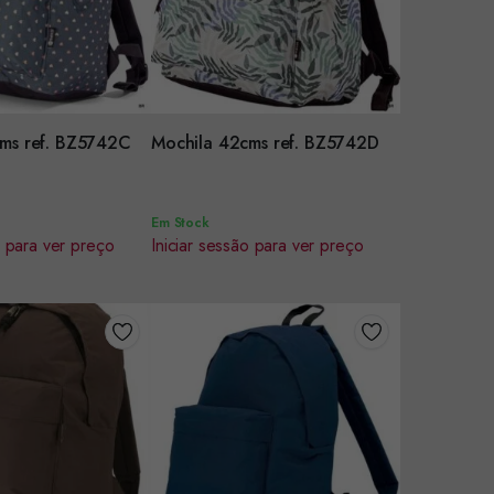
r
Encomendar
ms ref. BZ5742C
Mochila 42cms ref. BZ5742D
Em Stock
o para ver preço
Iniciar sessão para ver preço