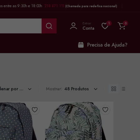
os entre as 9:30h e 18:00h
218 871 111
(Chamada para rede fixa nacional)
Entrar
1
0
Conta
Precisa de Ajuda?
Mostrar: